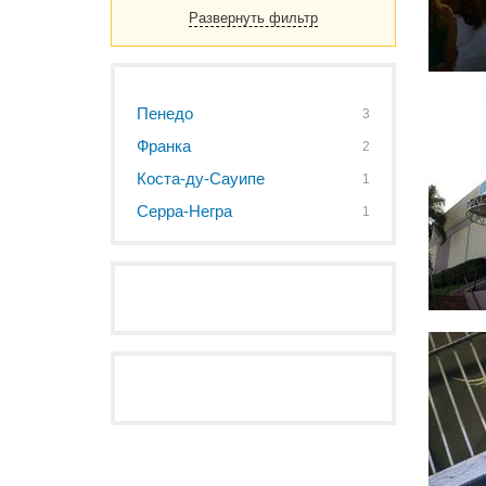
Развернуть фильтр
Пенедо
3
Франка
2
Коста-ду-Сауипе
1
Серра-Негра
1