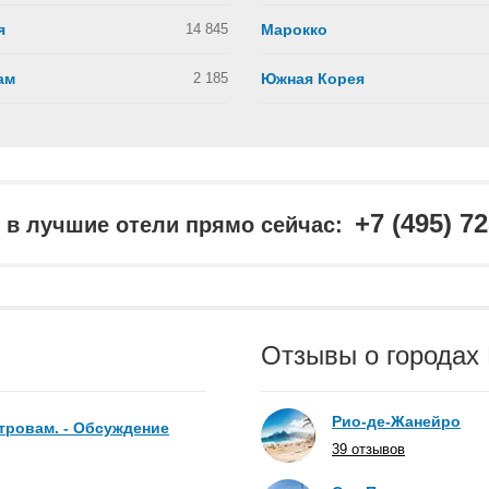
я
14 845
Марокко
ам
2 185
Южная Корея
+7 (495) 7
в лучшие отели прямо сейчас:
Отзывы о городах
Рио-де-Жанейро
стровам. - Обсуждение
39 отзывов