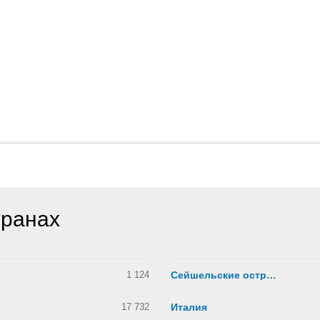
транах
1 124
Сейшельские острова
17 732
Италия