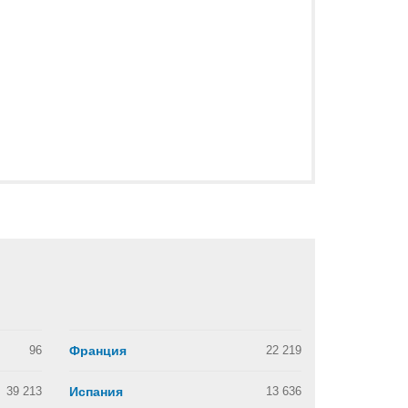
96
Франция
22 219
39 213
Испания
13 636