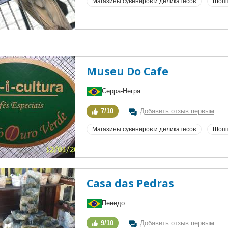
Магазины сувениров и деликатесов
Шопп
Museu Do Cafe
Серра-Негра
7/10
Добавить отзыв первым
Магазины сувениров и деликатесов
Шопп
Casa das Pedras
Пенедо
9/10
Добавить отзыв первым