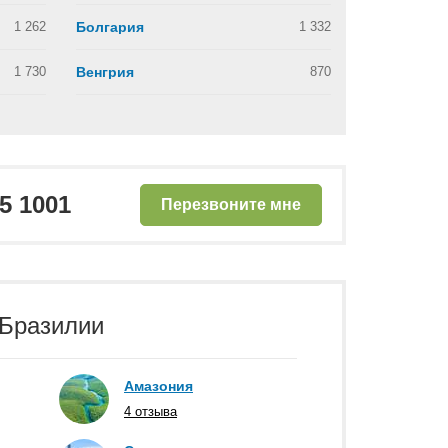
1 262
Болгария
1 332
1 730
Венгрия
870
25 1001
Перезвоните мне
 Бразилии
Амазония
4 отзыва