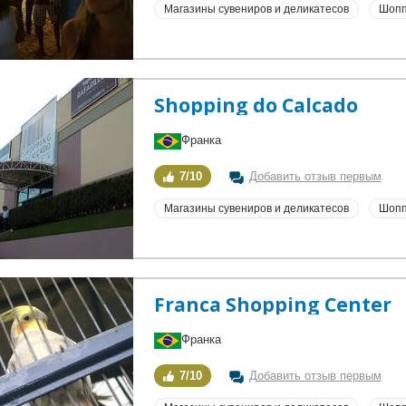
Магазины сувениров и деликатесов
Шопп
Shopping do Calcado
Франка
7/10
Добавить отзыв первым
Магазины сувениров и деликатесов
Шопп
Franca Shopping Center
Франка
7/10
Добавить отзыв первым