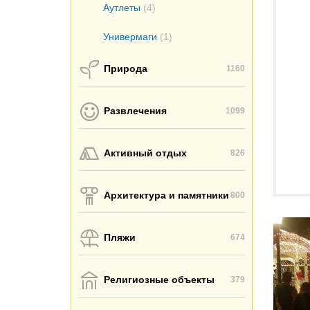
Аутлеты
(4)
Универмаги
(1)
Природа
1160
Развлечения
1099
Активный отдых
826
Архитектура и памятники
800
Пляжи
674
Религиозные объекты
379