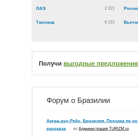
ОАЭ
2 221
Росси
Таиланд
6 215
Вьетн
Получи
выгодные предложения
Форум о Бразилии
Ангра-дус-Рейс, Бразилия. Поездка по о
рассказа
от
Администрация TURIZM.ru