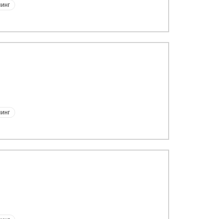
инг
инг