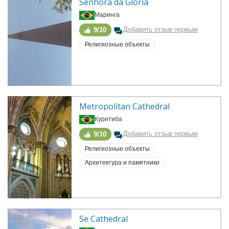
Senhora da Gloria
Маринга
Добавить отзыв первым
9/10
Религиозные объекты
Metropolitan Cathedral
Куритиба
Добавить отзыв первым
9/10
Религиозные объекты
Архитектура и памятники
Se Cathedral