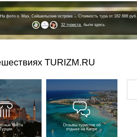
На фото
o. Маэ,
Сейшельские острова
Стоимость тура от 182 888 руб.
→
32 туриста
были здесь
тешествиях TURIZM.RU
есные места
Отзывы туристов об
Турции
отдыхе на Кипре