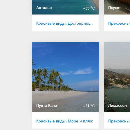
Анталья
0
Пхукет
+35
C
Красивые виды
,
Достопримечательности
Прекрасны
,
Вкусна
Пунта Кана
0
Лимассол
+31
C
Красивые виды
,
Море и пляж
Прекрасны