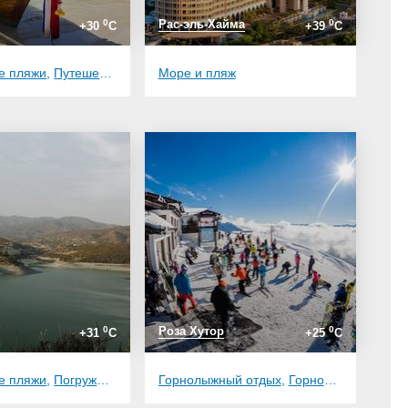
0
Рас-эль-Хайма
0
+30
C
+39
C
е пляжи
я еда
,
Путешествие с друзьями
Море и пляж
,
Дружелюбная атмосфера
0
Роза Хутор
0
+31
C
+25
C
е пляжи
,
Погружение в историю
Горнолыжный отдых
,
Прогулки по набержной
,
Горнолыжный спорт