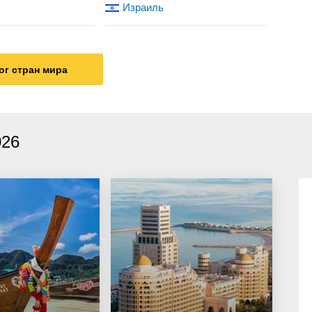
Израиль
ог стран мира
026