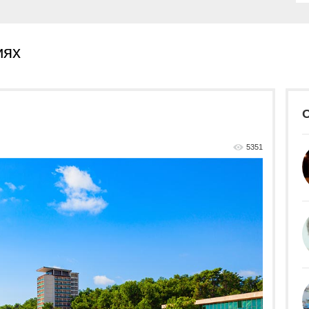
иях
5351