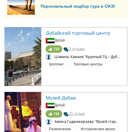
Персональный подбор тура в ОАЭ!
Дубайский торговый центр
Дубай
3 отзыва
/10
Шамиль Камаев: “Крупный ТЦ – Дубай”
Шоппинг
Торговые центры
Музей Дубаи
Дубай
21 отзыв
/10
Амина Гаджижираева: “Музей старых артефактов в современном исполнении”
Развлечения
Исторические музеи