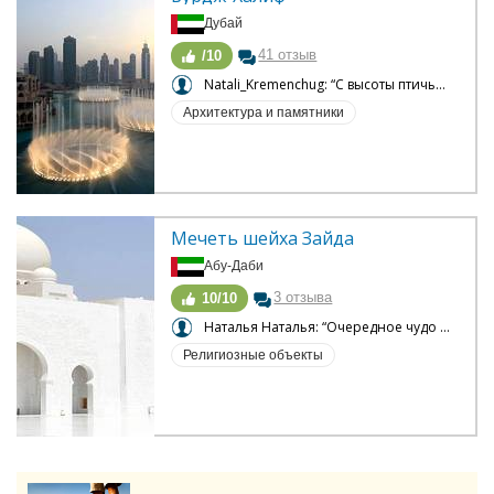
Дубай
41 отзыв
/10
Natali_Kremenchug: “С высоты птичьего полета”
Архитектура и памятники
Мечеть шейха Зайда
Абу-Даби
3 отзыва
10/10
Наталья Наталья: “Очередное чудо света”
Религиозные объекты