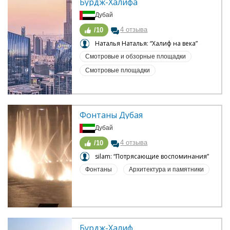
Бурдж-Халифа
Дубай
4 отзыва
/10
Наталья Наталья: “Халиф на века”
Смотровые и обзорные площадки
Смотровые площадки
Фонтаны Дубая
Дубай
4 отзыва
/10
silam: “Потрясающие воспоминания”
Фонтаны
Архитектура и памятники
Бурдж-Халиф