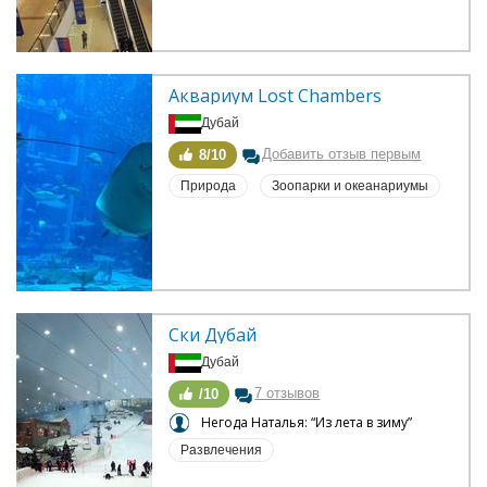
Аквариум Lost Chambers
Дубай
Добавить отзыв первым
8/10
Природа
Зоопарки и океанариумы
Ски Дубай
Дубай
7 отзывов
/10
Негода Наталья: “Из лета в зиму”
Развлечения