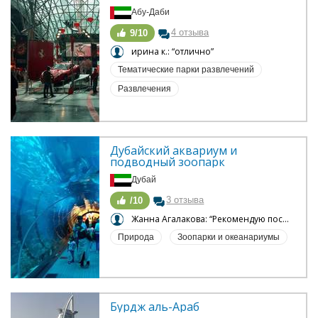
Абу-Даби
4 отзыва
9/10
ирина к.: “отлично”
Тематические парки развлечений
Развлечения
Дубайский аквариум и 
подводный зоопарк
Дубай
3 отзыва
/10
Жанна Агалакова: “Рекомендую посетить с детьми”
Природа
Зоопарки и океанариумы
Бурдж аль-Араб