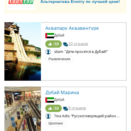
Альтернатива Египту по лучшей цене!
Аквапарк Аквавентуре
Дубай
10 отзывов
/10
silam: “Дети просятся в Дубай!”
Развлечения
Дубай Марина
Дубай
9 отзывов
/10
Tina Adis: “Русскоговорящий район Дубаи”
Шоппинг