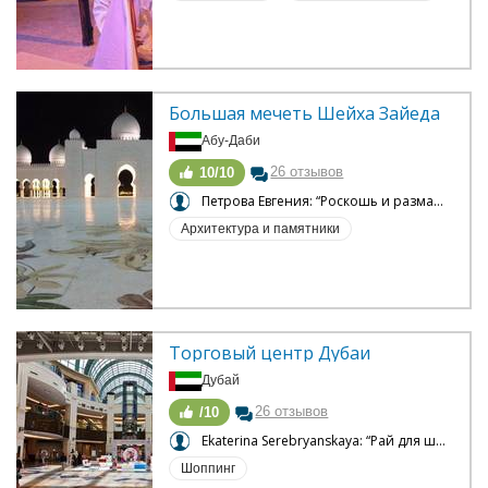
Большая мечеть Шейха Зайеда
Абу-Даби
26 отзывов
10/10
Петрова Евгения: “Роскошь и размах по-арабски”
Архитектура и памятники
Торговый центр Дубаи
Дубай
26 отзывов
/10
Ekaterina Serebryanskaya: “Рай для шопоголика...”
Шоппинг