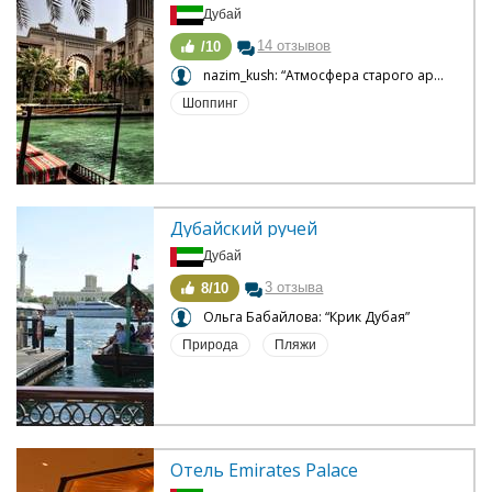
Дубай
14 отзывов
/10
nazim_kush: “Атмосфера старого арабского города”
Шоппинг
Дубайский ручей
Дубай
3 отзыва
8/10
Ольга Бабайлова: “Крик Дубая”
Природа
Пляжи
Отель Emirates Palace