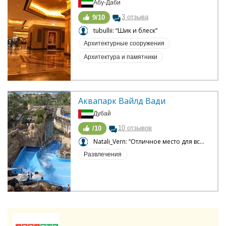
Абу-Даби
3 отзыва
9/10
tubullii: “Шик и блеск”
Архитектурные сооружения
Архитектура и памятники
Аквапарк Вайлд Вади
Дубай
10 отзывов
/10
Natali_Vern: “Отличное место для всей семьи”
Развлечения