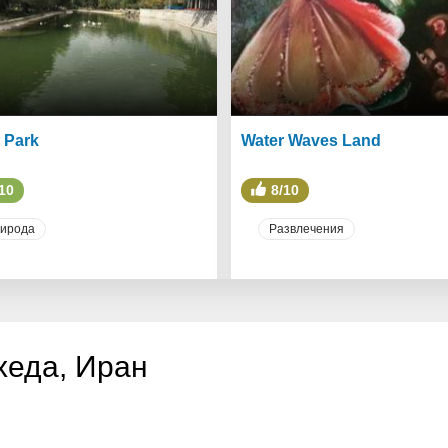
t Park
Water Waves Land
10
8/10
ирода
Развлечения
еда, Иран