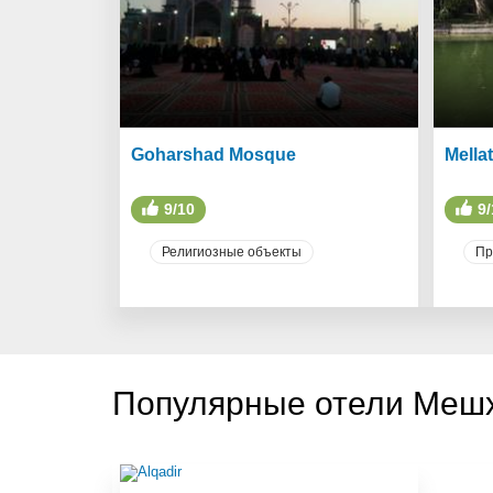
Goharshad Mosque
Mella
9/10
9/
Религиозные объекты
Пр
Популярные отели Мешх