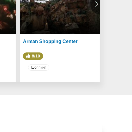
Arman Shopping Center
Professor 
8/10
10/10
Шоппинг
Развлече