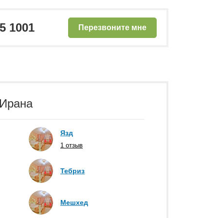
25 1001
Перезвоните мне
 Ирана
Язд
1 отзыв
Тебриз
Мешхед