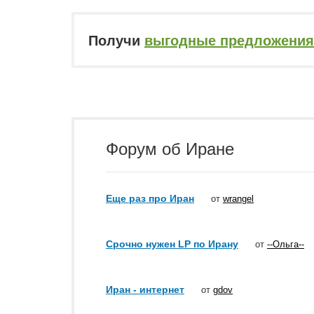
Получи
выгодные предложения
Форум об Иране
Еще раз про Иран
от
wrangel
Срочно нужен LP по Ирану
от
--Ольга--
Иран - интернет
от
gdov