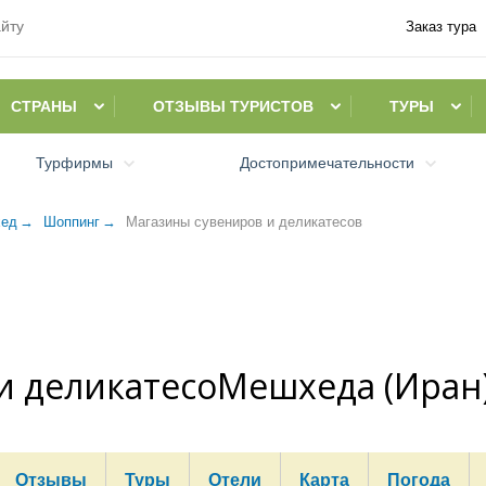
Заказ тура
СТРАНЫ
ОТЗЫВЫ ТУРИСТОВ
ТУРЫ
Турфирмы
Достопримечательности
ед
Шоппинг
Магазины сувениров и деликатесов
и деликатесоМешхеда (Иран
Отзывы
Туры
Отели
Карта
Погода