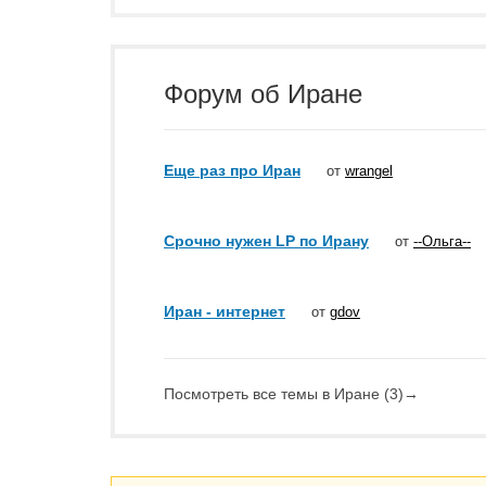
Форум об Иране
Еще раз про Иран
от
wrangel
Срочно нужен LP по Ирану
от
--Ольга--
Иран - интернет
от
gdov
Посмотреть все темы в Иране (3)
→