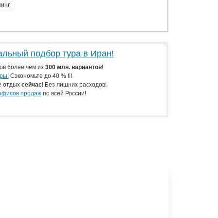
инг
льный подбор тура в Иран!
ов более чем из
300 млн. вариантов
!
ры!
Сэкономьте до 40 % !!!
е отдых
сейчас
! Без лишних расходов!
офисов продаж
по всей России!