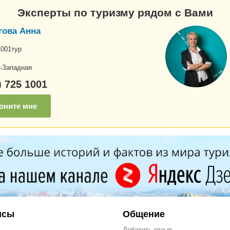
Эксперты по туризму рядом с Вами
гова Анна
1001тур
-Западная
) 725 1001
оните мне
исы
Общение
Добавить отзыв