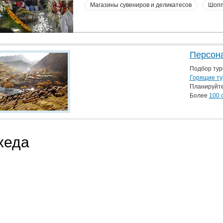
Магазины сувениров и деликатесов
Шопп
Персона
Подбор тур
Горящие ту
Планируйт
Более
100 
хеда