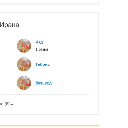
 Ирана
Язд
1 отзыв
Тебриз
Мешхед
е (6)
→