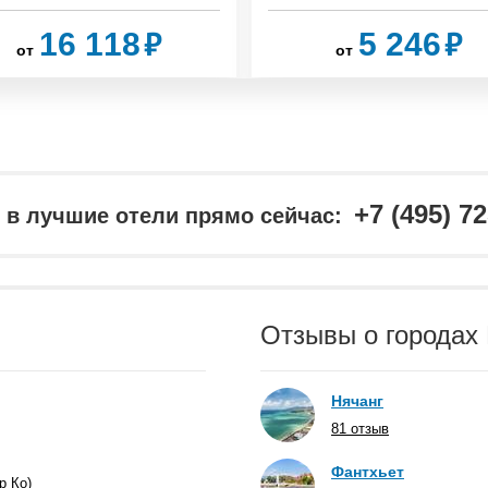
₽
₽
16 118
5 246
от
от
+7 (495) 7
в лучшие отели прямо сейчас:
Отзывы о городах
Нячанг
81 отзыв
Фантхьет
р Ко)