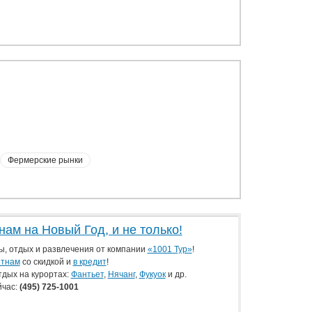
Фермерские рынки
нам на Новый Год, и не только!
ы, отдых и развлечения от компании
«1001 Тур»
!
етнам
со скидкой и
в кредит
!
дых на курортах:
Фантьет
,
Нячанг
,
Фукуок
и др.
йчас:
(495) 725-1001
 online на
www.1001tur.ru