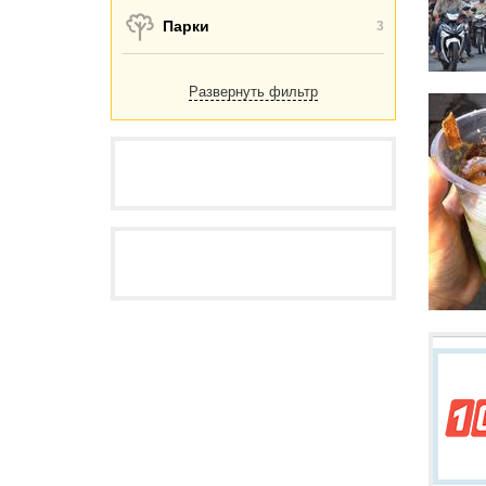
Парки
3
Развернуть фильтр