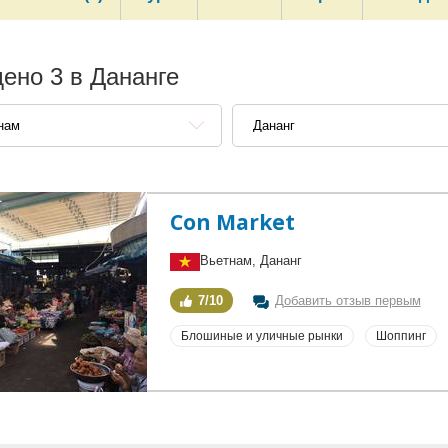
ено 3 в Дананге
нам
Дананг
Con Market
Вьетнам, Дананг
7/10
Добавить отзыв первым
Блошиные и уличные рынки
Шоппинг