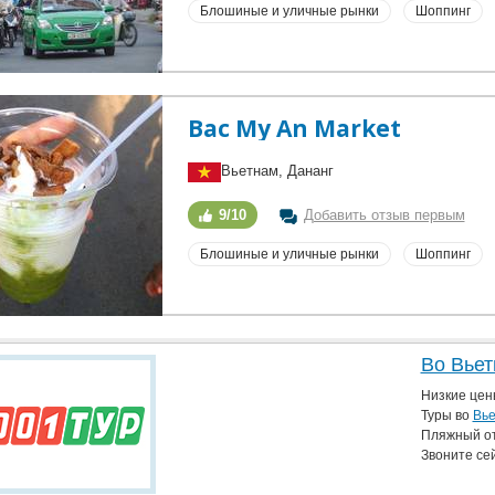
Блошиные и уличные рынки
Шоппинг
Bac My An Market
Вьетнам, Дананг
9/10
Добавить отзыв первым
Блошиные и уличные рынки
Шоппинг
Во Вьет
Низкие цен
Туры во
Вь
Пляжный от
Звоните се
Бронируйте