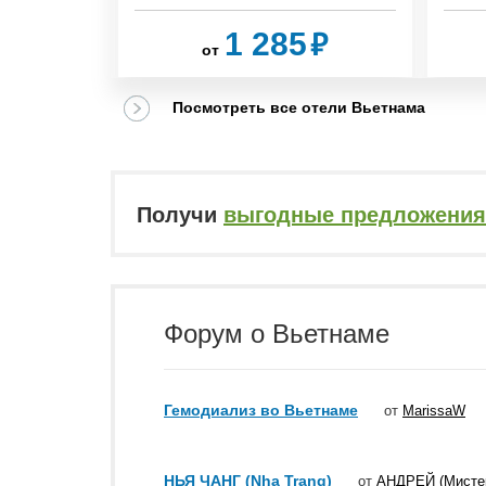
₽
₽
3
1 285
от
Посмотреть все отели Вьетнама
Получи
выгодные предложения
Форум о Вьетнаме
Гемодиализ во Вьетнаме
от
MarissaW
НЬЯ ЧАНГ (Nha Trang)
от
АНДРЕЙ (Мисте