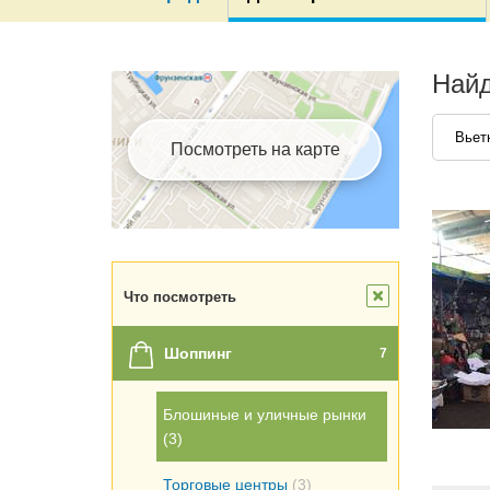
Найд
Вьет
Посмотреть на карте
Что посмотреть
Шоппинг
7
Блошиные и уличные рынки
(3)
Торговые центры
(3)