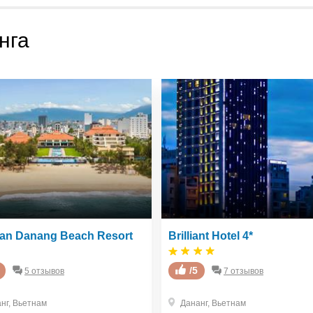
нга
an Danang Beach Resort
Brilliant Hotel 4*
/5
5 отзывов
7 отзывов
нг
,
Вьетнам
Дананг
,
Вьетнам