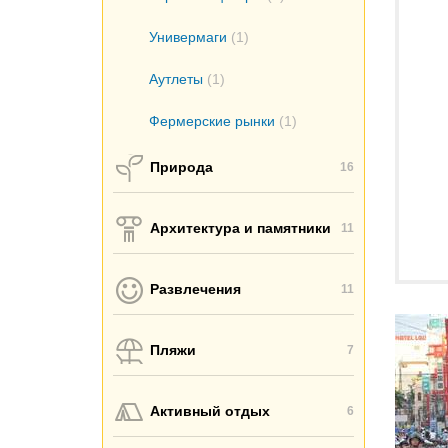
Универмаги
(1)
Аутлеты
(1)
Фермерские рынки
(1)
Природа
16
Архитектура и памятники
11
Развлечения
11
Пляжи
7
Активный отдых
6