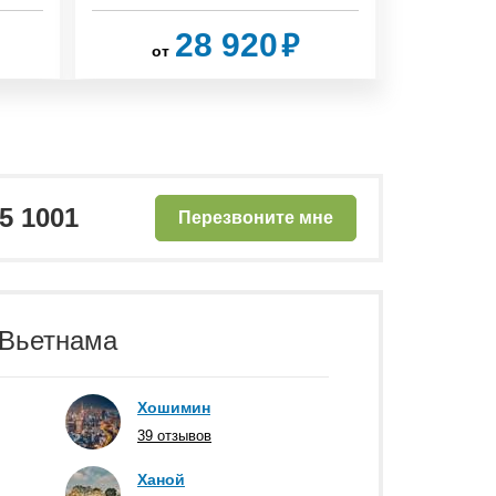
₽
28 920
от
от
25 1001
Перезвоните мне
 Вьетнама
Хошимин
39 отзывов
Ханой