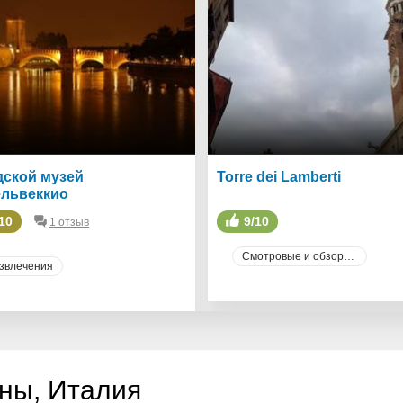
дской музей
Torre dei Lamberti
ельвеккио
10
9/10
1 отзыв
Смотровые и обзорные площадки
звлечения
ны, Италия