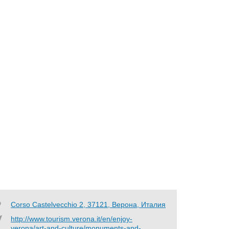
Corso Castelvecchio 2, 37121, Верона, Италия
http://www.tourism.verona.it/en/enjoy-
verona/art-and-culture/monuments-and-