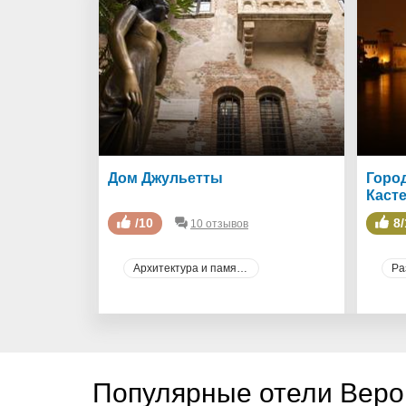
Дом Джульетты
Горо
Каст
/10
8/
10 отзывов
Архитектура и памятники
Ра
Популярные отели Веро