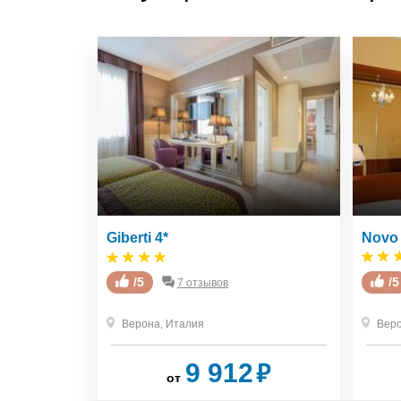
Giberti 4*
Novo 
/5
/5
7 отзывов
Верона
,
Италия
Вер
₽
₽
6
9 912
от