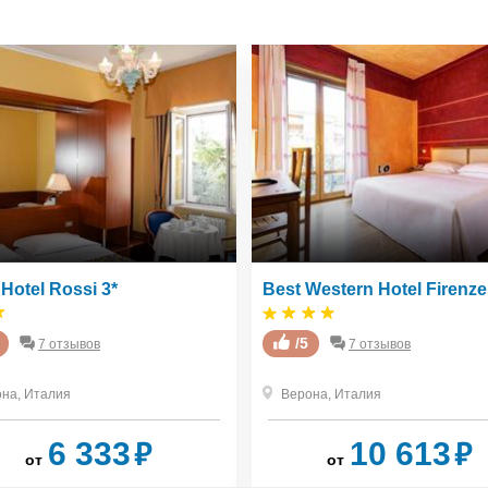
Hotel Rossi 3*
Best Western Hotel Firenze
/5
7 отзывов
7 отзывов
она
,
Италия
Верона
,
Италия
₽
₽
6 333
10 613
от
от