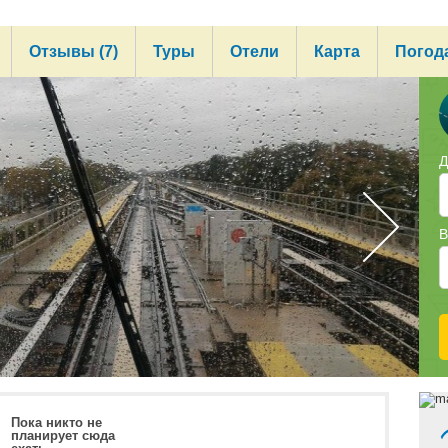
Отзывы (7)
Туры
Отели
Карта
Погод
Д
В
Г
Ф
Пока никто не
планирует сюда