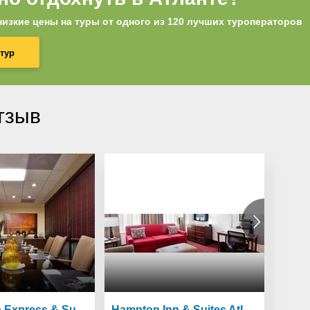
изкие цены на туры от одного из 120 лучших туроператоров
тур
тзыв
Holiday Inn Express & Suites - Atlanta Downtown
Hampton Inn & Suites Atlanta-Downtown