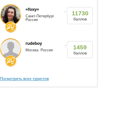
=foxy=
11730
Санкт-Петербург.
баллов
Россия
rudeboy
1459
Москва. Россия
баллов
Посмотреть всех туристов