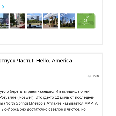
Eще
28
фото
пуск ЧастьII Hello, America!
1528
угого берегаТы раем кажешьсяИ выглядишь о'кей!
озуэлле (Roswell). Это где-то 12 миль от последней
ы (North Springs).Метро в Атланте называется МАРТА
 Нью-Йорка оно достаточно светлое и чистое, но