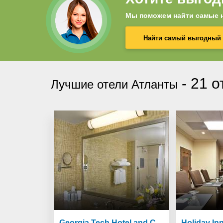
Мы поможем найти самые н
Найти самый выгодный 
-
21 о
Лучшие отели Атланты
rrace
Georgia Tech Hotel and Conference Center