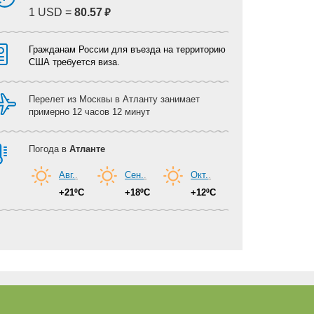
₽
1 USD =
80.57
Гражданам России для въезда на территорию
США требуется виза.
Перелет из Москвы в Атланту занимает
примерно 12 часов 12 минут
Погода в
Атланте
Авг.
.
Сен.
.
Окт.
.
+21ºC
+18ºC
+12ºC