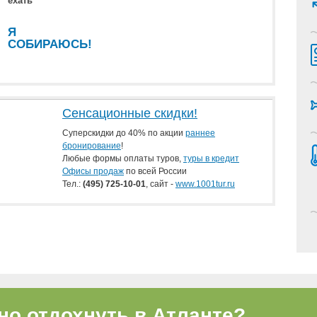
ехать
Я
СОБИРАЮСЬ!
Сенсационные скидки!
Суперскидки до 40% по акции
раннее
бронирование
!
Любые формы оплаты туров,
туры в кредит
Офисы продаж
по всей России
Тел.:
(495) 725-10-01
, сайт -
www.1001tur.ru
но отдохнуть в Атланте?