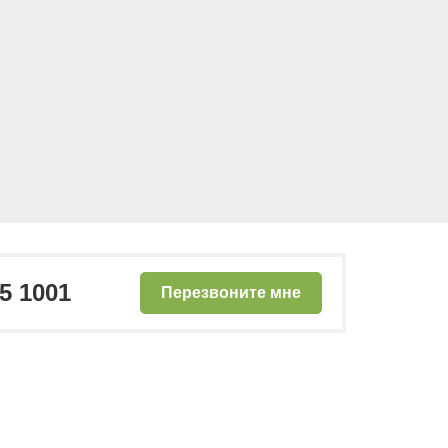
тзывов
0 отзывов
₽
₽
8 736
7 054
от
от
25 1001
Перезвоните мне