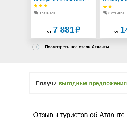
0 отзывов
0 отзывов
ва
₽
₽
7 881
1
92
от
от
Посмотреть все отели Атланты
Получи
выгодные предложения
Отзывы туристов об Атланте