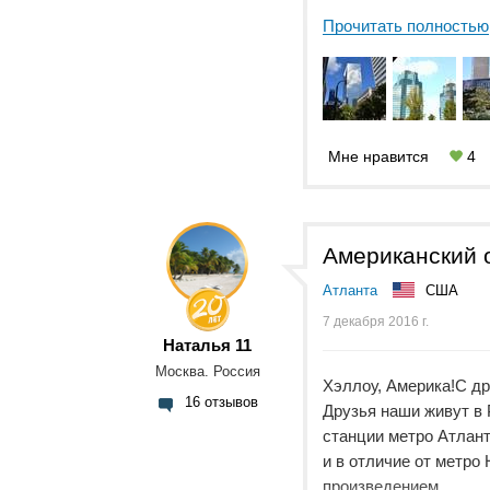
Прочитать полностью
Мне нравится
4
Американский от
Атланта
США
7 декабря 2016 г.
Наталья 11
Москва. Россия
Хэллоу, Америка!С др
16 отзывов
Друзья наши живут в Р
станции метро Атлант
и в отличие от метро
произведением ...