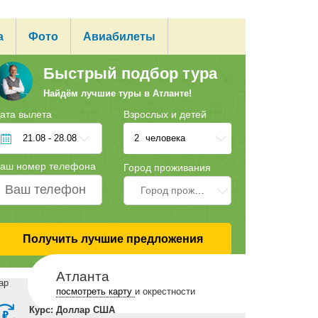
а
Фото
Авиабилеты
Быстрый подбор тура
Найдём лучшие туры в Атланте!
ата вылета
Взрослых и детей
2
человека
аш номер телефона
Город проживания
Город проживания
ород:
Атланта
Получить лучшие предложения
ото от путешесвенника:
Наталья 11
Атланта
посмотреть карту
и окрестности
Курс:
Доллар США