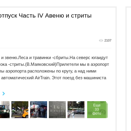
тпуск Часть IV Авеню и стриты
2107
 и звеню.Леса и травинки -сбриты.На северс югаидут
тока -стриты.(В.Маяковский)Прилетели мы в аэропорт
ы аэропорта расположены по кругу, а над ними
автоматический AirTrain. Этот поезд без машиниста
Eще
33
фото