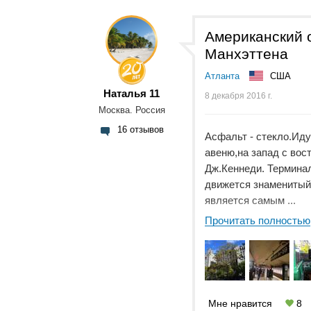
Американский о
Манхэттена
Атланта
США
Наталья 11
8 декабря 2016 г.
Москва. Россия
16 отзывов
Асфальт - стекло.Иду
авеню,на запад с вос
Дж.Кеннеди. Терминал
движется знаменитый 
является самым ...
Прочитать полностью
Мне нравится
8