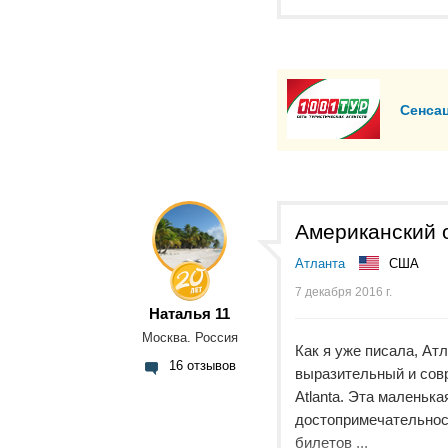
Сенса
Американский о
Атланта
США
7 декабря 2016 г.
Наталья 11
Москва. Россия
Как я уже писала, Атл
16 отзывов
выразительный и совр
Atlanta. Эта маленьк
достопримечательност
билетов ...