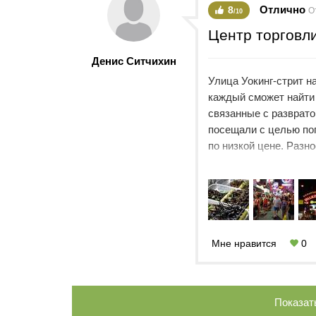
Отлично
8
О
/10
Центр торговл
Денис Ситчихин
Улица Уокинг-стрит н
каждый сможет найти 
связанные с разврато
посещали с целью по
по низкой цене. Разн
тайского массажа. М
непередаваемые. Позд
лучше не приходить, 
Мне нравится
0
Показат