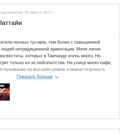
тзыв написан:
30 августа 2017 г.
Паттайи
бители ночных тусовок, тем более с повышенной
х людей нетрадиционной ориентации. Меня лично
ансвеститы, которых в Таиланде очень много. Но
трит только из-за любопытства. На улице много кафе,
 обслуживание на высшем уровне и можно отдохнуть
лице ходить не очень приятно: валяется мусор,
Показать больше
олпы. Мне кажется, большинство людей попадают сюда
а любопытства.