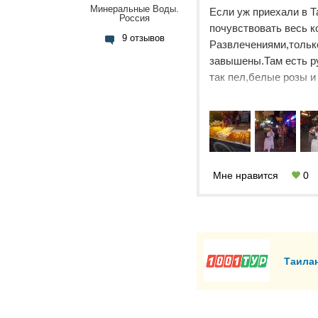
Минеральные Воды.
Если уж приехали в Та
Россия
почувствовать весь к
9 отзывов
Развлечениями,только
завышены.Там есть ру
так пел,белые розы и
дамам.Было приятно.К
восхитительна.Натан
всяких зазывал ,в го
денюжки.Я видела,как
,да,господа смотрите
обдолбанные просто 
Мне нравится
0
только нет.Будьте бд
выбераешься.Кого не 
решать вам.Один раз 
Таила