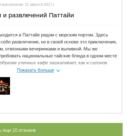
тзыв написан:
21 августа 2017 г.
и и развлечений Паттайи
аходится в Паттайе рядом с морским портом. Здесь
себе развлечение, но в своей основе это приключения,
м, отвязными вечеринками и выпивкой. Мы же
пробовать национальные тайские блюда в одном месте
ообразие уличных кафе зашкаливает, как и салонов
ы и там побывали, ощущения после процедуры
Показать больше
но вечером, особенно с детьми, на Уокинг-стрит
слишком много разврата и непристойностей.
ь еще
10
отзывов