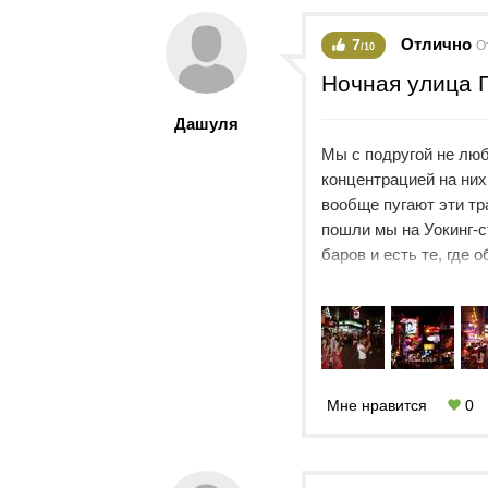
Отлично
7
О
/10
Ночная улица 
Дашуля
Мы с подругой не лю
концентрацией на ни
вообще пугают эти тр
пошли мы на Уокинг-с
баров и есть те, где
достойно. По самой у
неприятный запах, т
также, как и мы: из-з
Мне нравится
0