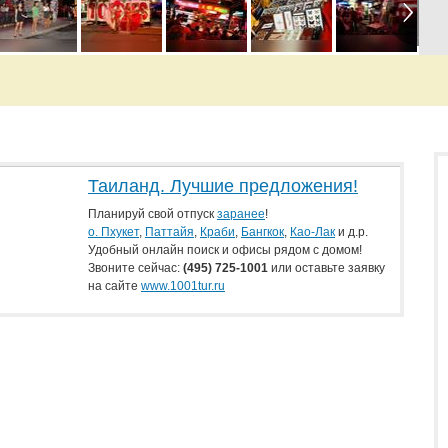
Таиланд. Лучшие предложения!
Планируй свой отпуск
заранее
!
о. Пхукет
,
Паттайя
,
Краби
,
Бангкок
,
Као-Лак
и д.р.
Удобный онлайн поиск и офисы рядом с домом!
Звоните сейчас:
(495) 725-1001
или оставьте заявку
на сайте
www.1001tur.ru