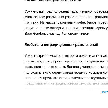
Расположение центра торговли
Уокинг-стрит расположена параллельно побережь
множеством различных развлечений центрального 
Паттайи. Из массы различных кафе, баров и рес
национальные блюда и напитки, стоящих вдоль у
Beer Garden, славящийся своим пивом.
Любители нетрадиционных развлечений
Уокинг-стрит – место, в котором яркая и активная
время, когда на дорогах прекращается движение 
развлекательные места. Данная улица за время 
положительную славу среди людей с нормальной 
населения предлагаются различные сексуальные 
представители нетрадиционной сексуальной ори
считаются такие заведения, которые называются 
Пок
стриптиз-шоу. Вход в такие бары бесплатный и д
почерпывают из продажи алкогольных напитков, 
сравнению с магазинными ценами. На улице же т