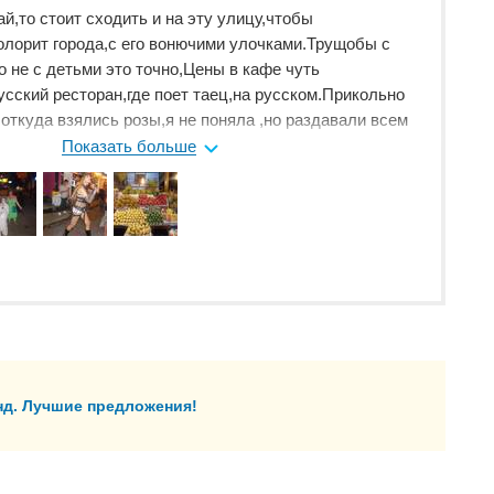
й,то стоит сходить и на эту улицу,чтобы
олорит города,с его вонючими улочками.Трущобы с
 не с детьми это точно,Цены в кафе чуть
сский ресторан,где поет таец,на русском.Прикольно
 откуда взялись розы,я не поняла ,но раздавали всем
октели там не плохие,а утка с ананасами была
Показать больше
цевались до упаду.Вообще там очень шумно.Много
у бары. Много трансов,они позваляют фоткать себя за
 транс хотел забрать фотик,видно не заплотили.И
 за своими кошельками.Толпы людей,есть пьяные и
в хлам.Всякие представления посреди улицы,кого
ительны.В своей поездки на 12 дней,обычно один раз и
будь ведешь из новичков,со своего отеля.Идти,не идти
можно ,колорит еще тот.
нд. Лучшие предложения!