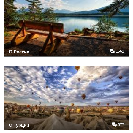
О России
1562
О Турции
577