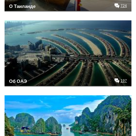
О Таиланде
724
Об ОАЭ
197