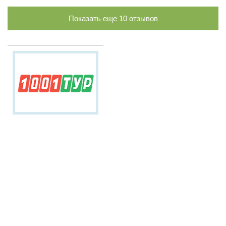
Показать еще
10
отзывов
Таиланд.
Лучшие
предложения!
Планируй свой
отпуск
заранее
!
о. Пхукет
,
Паттайя
,
Краби
,
Бангкок
,
Као-
Лак
и д.р.
Удобный онлайн
поиск и офисы
рядом с домом!