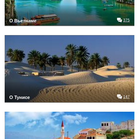
О Вьетнаме
375
О Тунисе
147