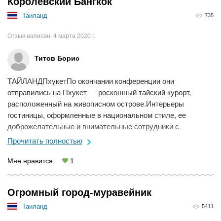
Королевский Бангкок
Таиланд
735
Отзыв написан:
4 марта 2020 г.
Титов Борис
ТАЙЛАНДПхукетПо окончании конференции они
отправились на Пхукет — роскошный тайский курорт,
расположенный на живописном острове.Интерьеры
гостиницы, оформленные в национальном стиле, ее
доброжелательные и внимательные сотрудники с
подкупающе искренними улыбками сулили комфортный
Прочитать полностью
отдых. Получили ...
Мне нравится
1
Огромный город-муравейник
Таиланд
5411