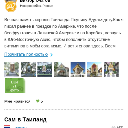
Виктор Очагов
Новороссийск. Россия
Вечная память королю Таиланда Пхупину Адульядету.Как я
писал раннее в поездке по Америке, что после
бесфруктовия в Латинской Америке и на Карибах, вернусь
в Юго-Восточную Азию, чтобы пополнить отсутствие
витаминов в моём организме. И вот я снова здесь. Всем
здрасьте! По непредвиденным ...
Прочитать полностью
Eще
21
фото
Мне нравится
5
Сам в Таиланд
Таиланд
4191