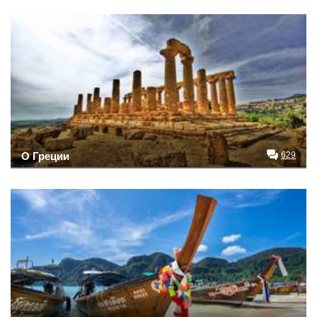
О Греции
629