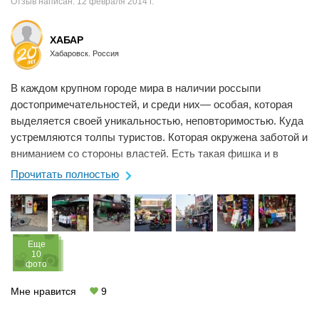
Отзыв написан:
12 февраля 2014 г.
ХАБАР
Хабаровск. Россия
В каждом крупном городе мира в наличии россыпи
достопримечательностей, и среди них— особая, которая
выделяется своей уникальностью, неповторимостью. Куда
устремляются толпы туристов. Которая окружена заботой и
вниманием со стороны властей. Есть такая фишка и в
столице Таиланда— Бангкоке....
Прочитать полностью
Eще
10
фото
Мне нравится
9