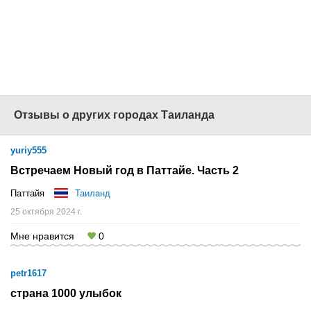
Звоните сейчас:
(495) 725-1001
или
оставьте заявку на
сайте
www.1001tur.ru
Отзывы о других городах Таиланда
yuriy555
Встречаем Новый год в Паттайе. Часть 2
Паттайя
Таиланд
25 октября 2024 г.
Мне нравится
0
petr1617
страна 1000 улыбок