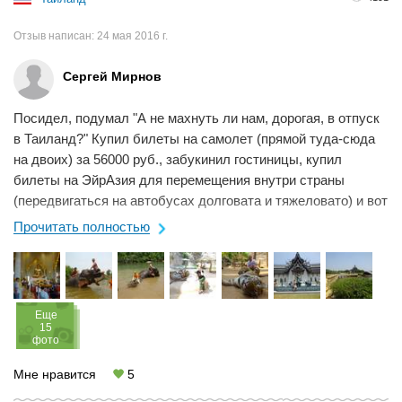
Отзыв написан:
24 мая 2016 г.
Сергей Мирнов
Посидел, подумал "А не махнуть ли нам, дорогая, в отпуск
в Таиланд?" Купил билеты на самолет (прямой туда-сюда
на двоих) за 56000 руб., забукинил гостиницы, купил
билеты на ЭйрАзия для перемещения внутри страны
(передвигаться на автобусах долговата и тяжеловато) и вот
наступило время ...
Прочитать полностью
Eще
15
фото
Мне нравится
5