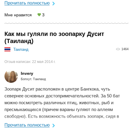
Индонезии (к слову скажу, что ...
Прочитать полностью
Мне нравится
3
Как мы гуляли по зоопарку Дусит
(Таиланд)
Таиланд
1464
Отзыв написан:
22 мая 2014 г.
Invery
Бопхут. Таиланд
Зоопарк Дусит расположен в центре Бангкока, чуть
севернее основных достопримечательностей. За 50 бат
можно посмотреть различных птиц, животных, рыб и
пресмыкающихся (причем вараны гуляют по аллеям
свободно). Есть возможность объехать зоопарк, сидя в
открытом вагончике, но обойти пешком гораздо ...
Прочитать полностью