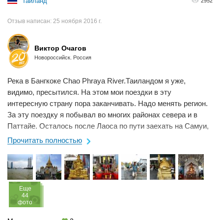
Таиланд
2952
Отзыв написан:
25 ноября 2016 г.
Виктор Очагов
Новороссийск. Россия
Река в Бангкоке Chao Phraya River.Таиландом я уже,
видимо, пресытился. На этом мои поездки в эту
интересную страну пора заканчивать. Надо менять регион.
За эту поездку я побывал во многих районах севера и в
Паттайе. Осталось после Лаоса по пути заехать на Самуи,
Пхукет, Пхи-Пхи и Краби. На этом ...
Прочитать полностью
Eще
44
фото