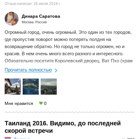
Отзыв написан:
26 июля 2018 г.
Динара Саратова
Москва. Россия
Огромный город, очень огромный. Это один из тех городов,
где пропустив поворот можно потерять полдня на
возвращение обратно. Но город не только огромен, но и
красив. В нем очень много всего разного и интересного.
Обязательно посетите Королевский дворец, Ват Пхо (храм
лежачего Будды), посетите ...
Прочитать полностью
Мне нравится
0
Таиланд 2016. Видимо, до последней
скорой встречи