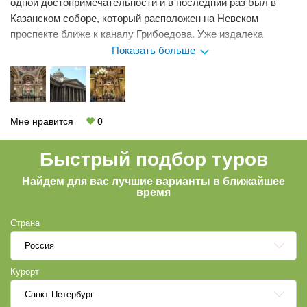
одной достопримечательности и в последний раз был в
Казанском соборе, который расположен на Невском
проспекте ближе к каналу Грибоедова. Уже издалека
строение привлекает своей грандиозностью и
Показать больше
масштабностью. Внутри тоже хорошо: чисто и много колон.
Вообще, Казанский собор не похож на типичный
православный храм, так как был построен в стиле ампир,
который зародился в Риме. Напротив собора есть отличная
Мне нравится
0
кофейня – Зингер. Зайдите и выпейте кофе, обязательно
садитесь у окна и наслаждайтесь видом на собор.
Быстрый подбор туров
Найдем для вас лучшие варианты в ближайшее
время
Страна
Россия
Курорт
Санкт-Петербург