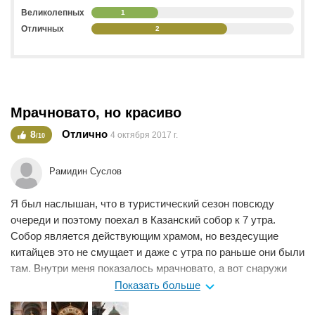
совершенствованию архитектурных решений церкви. Над
Великолепных
1
ними работали Семен Волков, Джакомо Кваренги, Жан-
Отличных
2
Франсуа Тома де Томон, Чарлз Камерон и Николай Львов.
Все предложенные работы император Павел I отклонил,
одобрив впоследствии идеи молодого Воронихина.
Советы туристам
Мрачновато, но красиво
Церковь является действующей, поэтому после обеда в
ней бывает много народу. Если вы не собираетесь
Отлично
8
4 октября 2017 г.
/10
посещать богослужение, то лучше приходите с утра. Вы
сможете насладиться великолепием собора и увидеть
Рамидин Суслов
могилы знаменитых русских полководцев. Внутри храма
соблюдайте общепринятые правила приличий: не
Я был наслышан, что в туристический сезон повсюду
разговаривайте громко и не фотографируйте со вспышкой, а
очереди и поэтому поехал в Казанский собор к 7 утра.
также держите детей под контролем. Женщинам лучше
Собор является действующим храмом, но вездесущие
повязать на голову платки, а мужчинам – снять шапки.
китайцев это не смущает и даже с утра по раньше они были
там. Внутри меня показалось мрачновато, а вот снаружи
намного красивее. Собор украшен скульптурами, а во
Показать больше
дворе находятся памятники Кутузову и Барклаю де Толли.