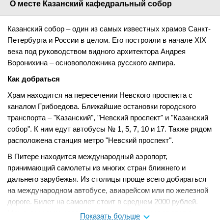
О месте Казанский кафедральный собор
Казанский собор – один из самых известных храмов Санкт-
Петербурга и России в целом. Его построили в начале XIX
века под руководством видного архитектора Андрея
Воронихина – основоположника русского ампира.
Как добраться
Храм находится на пересечении Невского проспекта с
каналом Грибоедова. Ближайшие остановки городского
транспорта – "Казанский", "Невский проспект" и "Казанский
собор". К ним едут автобусы № 1, 5, 7, 10 и 17. Также рядом
расположена станция метро "Невский проспект".
В Питере находится международный аэропорт,
принимающий самолеты из многих стран ближнего и
дальнего зарубежья. Из столицы проще всего добираться
на международном автобусе, авиарейсом или по железной
дороге. Билет на самолет стоит в среднем 2000 рублей.
Междугородние автобусы чаще всего отправляются в
Показать больше