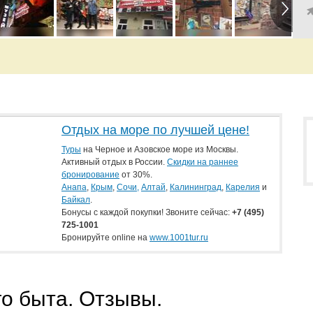
Отдых на море по лучшей цене!
Туры
на Черное и Азовское море из Москвы.
Активный отдых в России.
Скидки на раннее
бронирование
от 30%.
Анапа
,
Крым
,
Сочи,
Алтай
,
Калининград
,
Карелия
и
Байкал
.
Бонусы с каждой покупки! Звоните сейчас:
+7
(495)
725-1001
Бронируйте online на
www.1001tur.ru
о быта. Отзывы.