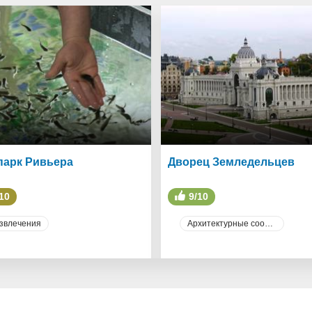
парк Ривьера
Дворец Земледельцев
10
9/10
звлечения
Архитектурные сооружения