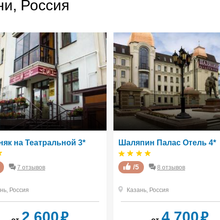
и, Россия
як на Театральной 3*
Шаляпин Палас Отель 4*
/5
7 отзывов
8 отзывов
нь
,
Россия
Казань
,
Россия
₽
₽
2 600
4 700
от
от