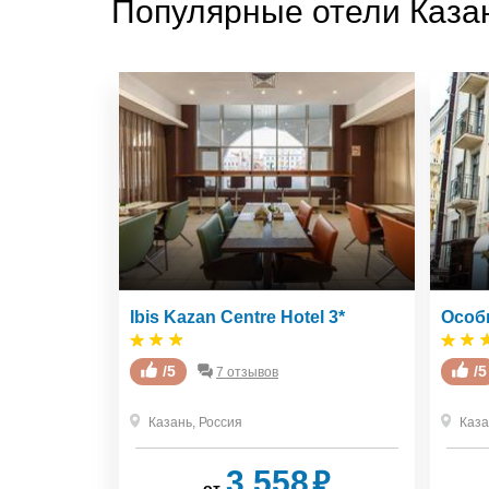
Популярные отели Казан
Ibis Kazan Centre Hotel 3*
Особн
/5
/5
7 отзывов
Казань
,
Россия
Каза
₽
₽
3 558
от