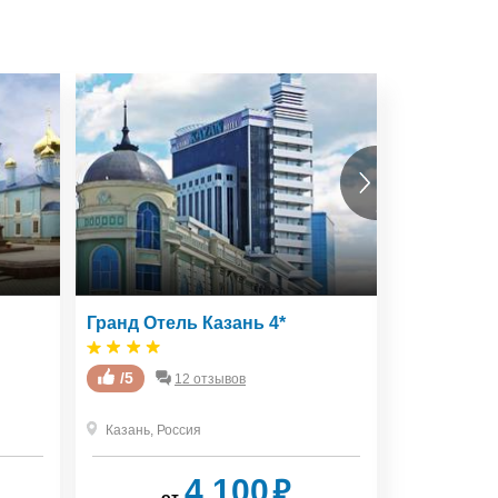
Гранд Отель Казань 4*
Отель Арм
/5
/5
12 отзывов
Казань
,
Россия
Казань
,
Рос
₽
4 100
от
от