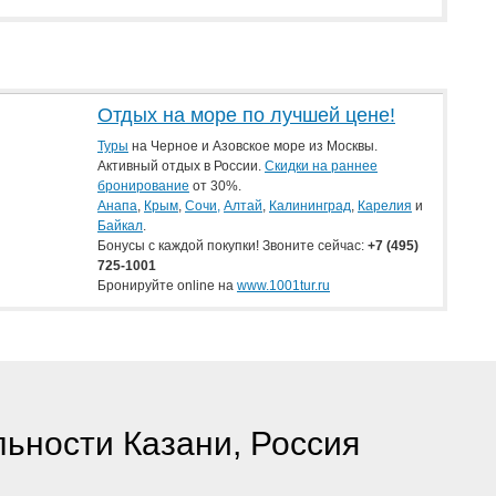
Отдых на море по лучшей цене!
Туры
на Черное и Азовское море из Москвы.
Активный отдых в России.
Скидки на раннее
бронирование
от 30%.
Анапа
,
Крым
,
Сочи,
Алтай
,
Калининград
,
Карелия
и
Байкал
.
Бонусы с каждой покупки! Звоните сейчас:
+7
(495)
725-1001
Бронируйте online на
www.1001tur.ru
ьности Казани, Россия