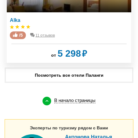
Alka
Senoji Palanga
/5
/5
11 отзывов
7 отзывов
₽
₽
5 298
3 976
от
от
Посмотреть все отели Паланги
В начало страницы
Эксперты по туризму рядом с Вами
Антонова Наталья