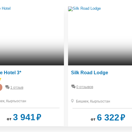
e Hotel 3*
Silk Road Lodge
0 отзывов
1 отзыв
кек
,
Кыргызстан
Бишкек
,
Кыргызстан
₽
₽
3 941
6 322
от
от