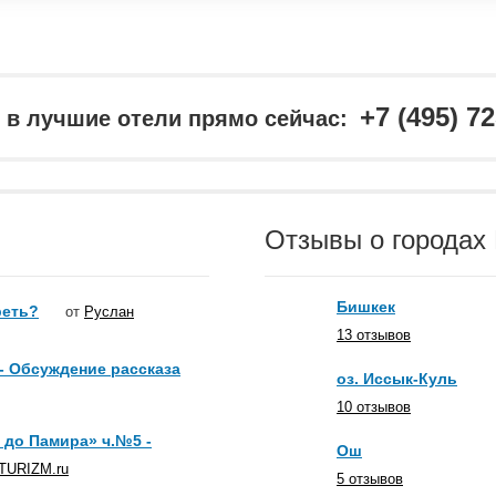
+7 (495) 7
в лучшие отели прямо сейчас:
Отзывы о городах
Бишкек
реть?
от
Руслан
13 отзывов
 - Обсуждение рассказа
оз. Иссык-Куль
10 отзывов
 до Памира» ч.№5 -
Ош
TURIZM.ru
5 отзывов