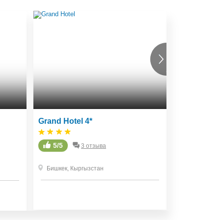
Grand Hotel 4*
Plaza Hote
5/5
0 отзывов
3 отзыва
Бишкек
,
Кыргызстан
Бишкек
,
Кы