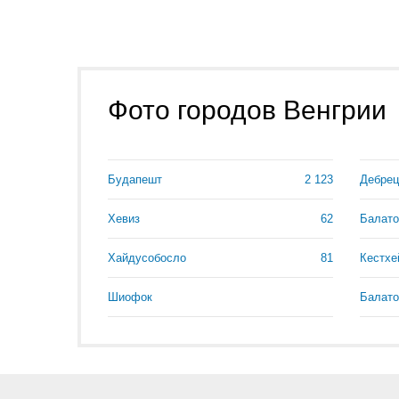
Фото городов Венгрии
Будапешт
2 123
Дебрец
Хевиз
62
Балато
Хайдусобосло
81
Кестхе
Шиофок
Балат