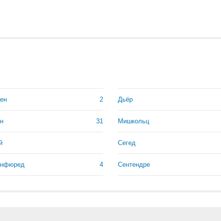
ен
2
Дьёр
н
31
Мишкольц
й
Сегед
онфюред
4
Сентендре