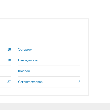
18
Эстергом
18
Ньиредьхаза
Шопрон
37
Секешфехервар
8