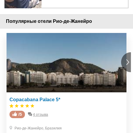
Популярные отели Рио-де-Жанейро
Copacabana Palace 5*
/5
4 отзыва
Рио-де-Жанейро
,
Бразилия