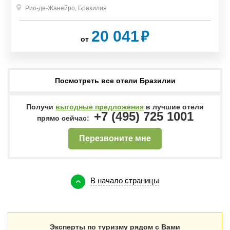
Рио-де-Жанейро
Рио-де-Жанейро
,
,
Бразилия
Бразилия
₽
₽
20 041
5 012
от
от
Посмотреть все отели Бразилии
Получи
выгодные предложения
в лучшие отели
+7 (495) 725 1001
прямо сейчас:
Перезвоните мне
В начало страницы
Эксперты по туризму рядом с Вами