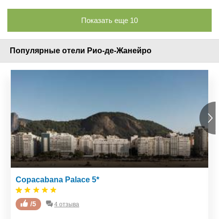
Показать еще
10
Популярные отели Рио-де-Жанейро
Copacabana Palace 5*
Copacabana Mar 4*
/5
/5
4 отзыва
3 отзыва