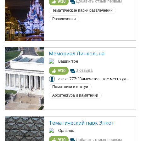
Добавить отзыв первым
9/10
Тематические парки развлечений
Развлечения
Мемориал Линкольна
Вашингтон
3 отзыва
9/10
azazel777: “Замечательное место для отдыха и экскурсии в сердце Вашингтона!”
Памятники и статуи
Архитектура и памятники
Тематический парк Эпкот
Орландо
Добавить отзыв первым
9/10