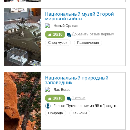
Национальный музей Второй 
мировой войны
Новый Орлеан
Добавить отзыв первым
10/10
Спец музеи
Развлечения
Национальный природный 
заповедник
Лас-Вегас
1 отзыв
10/10
Елена: “Путешествие из ЛВ в Гранд каньон”
Природа
Каньоны