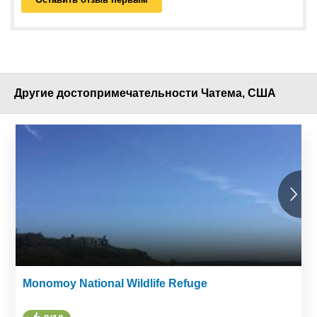
Другие достопримечательности Чатема, США
Monomoy National Wildlife Refuge