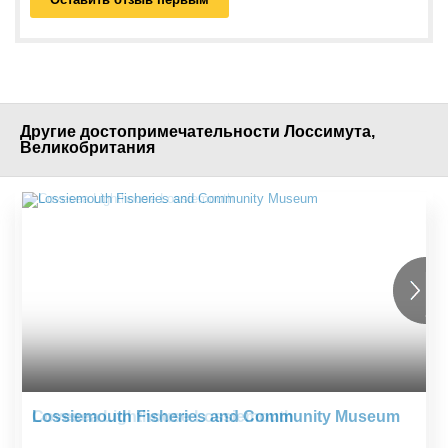
Другие достопримечательности Лоссимута,
Великобритания
Lossiemouth Fisheries and Community Museum
Covesea Lighthouse Lossiemouth