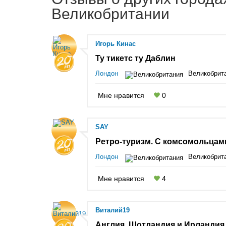
Великобритании
Игорь Кинас
Ту тикетс ту Даблин
Лондон
Великобрит
Мне нравится
0
SAY
Ретро-туризм. С комсомольцами
Лондон
Великобрит
Мне нравится
4
Виталий19
Англия, Шотландия и Ирландия 