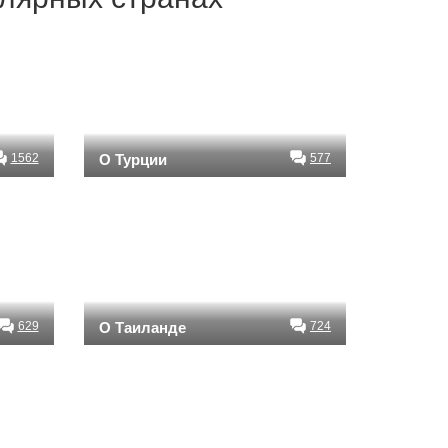
1562
О Турции
577
629
О Таиланде
724