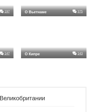
197
О Вьетнаме
375
147
О Кипре
143
 Великобритании