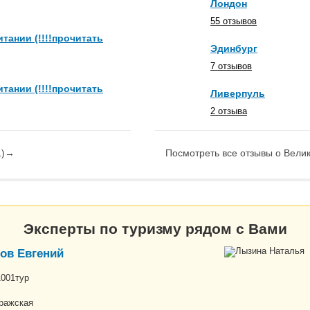
Лондон
55 отзывов
тании (!!!!прочитать
Эдинбург
7 отзывов
тании (!!!!прочитать
Ливерпуль
2 отзыва
)
→
Посмотреть все отзывы о Вели
Эксперты по туризму рядом с Вами
ов Евгений
1001тур
ражская