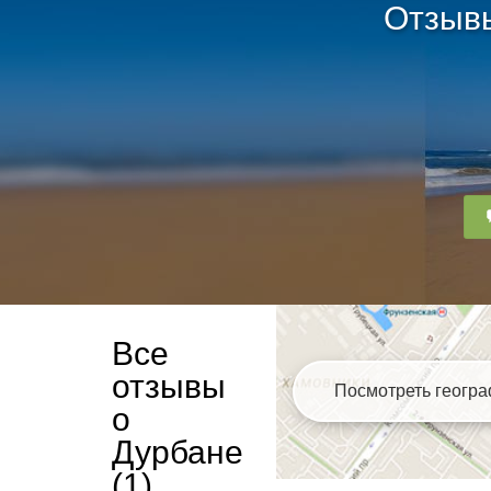
Отзывы
Все
отзывы
Посмотреть геогр
о
Дурбане
(1)