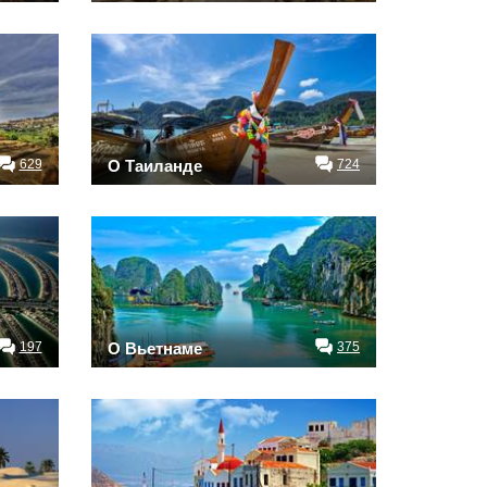
629
О Таиланде
724
197
О Вьетнаме
375