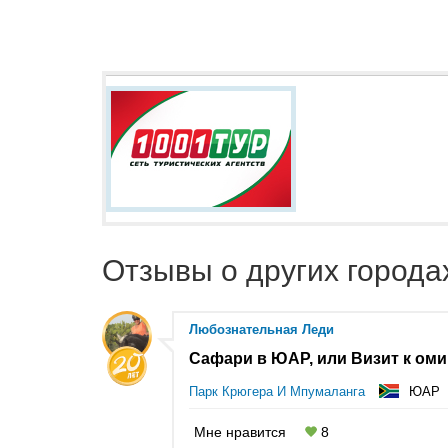
Отзывы о других город
Любознательная Леди
Сафари в ЮАР, или Визит к ом
Парк Крюгера И Мпумаланга
ЮАР
Мне нравится
8