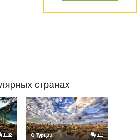
лярных странах
1562
О Турции
577