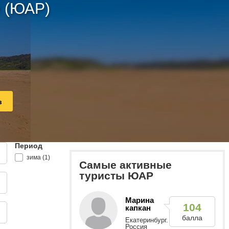
е (ЮАР)
в
Период
зима (1)
Самые активные
туристы ЮАР
Марина
104
капкан
балла
Екатеринбург.
Россия