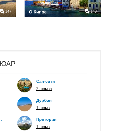
147
О Кипре
143
х ЮАР
Сан-сити
2 отзыва
Дурбан
1 отзыв
 И Мпумаланга
Претория
1 отзыв