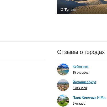
О Тунисе
Отзывы о города
Кейптаун
15 отзывов
Йоханнесбург
8 отзывов
Парк Крюгера
3 отзыва