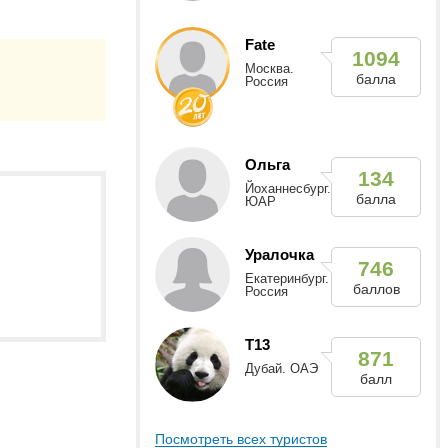
Fate
1094
Москва.
балла
Россия
Ольга
134
Йоханнесбург.
балла
ЮАР
Уралочка
746
Екатеринбург.
баллов
Россия
Т13
871
Дубай. ОАЭ
балл
Посмотреть всех туристов