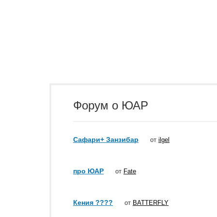
Форум о ЮАР
Сафари+ Занзибар
от
ilgel
про ЮАР
от
Fate
Кения ????
от
BATTERFLY