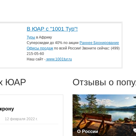
В ЮАР с "1001 Тур"!
Туры
в Африку
Суперскидки до 40% по акции
Раннее Бронирование
Офисы продаж
по всей России! Звоните сейчас:
(499)
215-05-60
Наш сайт -
www.1001tur.ru
ах ЮАР
Отзывы о попу
икрону
12 февраля 2022 г.
О России