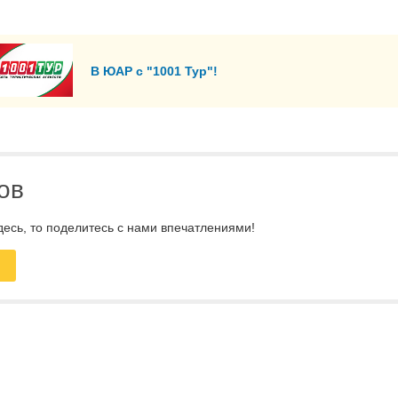
В ЮАР с "1001 Тур"!
ов
десь, то поделитесь с нами впечатлениями!