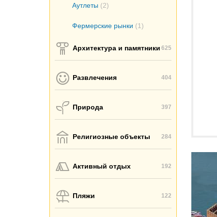
Аутлеты
(2)
Фермерские рынки
(1)
Архитектура и памятники
625
Развлечения
404
Природа
397
Религиозные объекты
284
Активный отдых
192
Пляжи
122