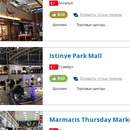
Анталья
8/10
Добавить отзыв первым
Шоппинг
Торговые центры
Istinye Park Mall
Стамбул
9/10
Добавить отзыв первым
Шоппинг
Торговые центры
Marmaris Thursday Mark