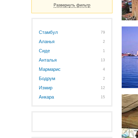
Развернуть фильтр
Стамбул
79
Аланья
2
Сиде
1
Анталья
13
Мармарис
4
Бодрум
2
Измир
12
Анкара
15