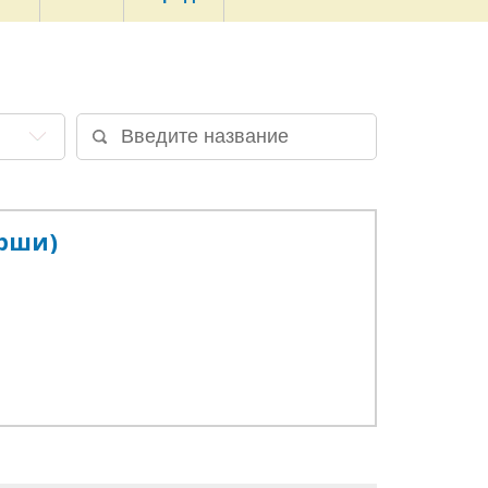
арши)