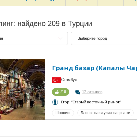
инг: найдено 209 в Турции
ия
Выберите город
Гранд базар (Капалы Ч
Стамбул
/10
12 отзывов
Егор: “Старый восточный рынок”
Шоппинг
Блошиные и уличные рынки