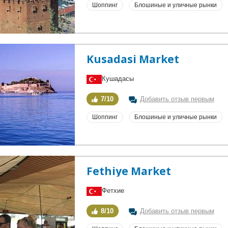
Шоппинг
Блошиные и уличные рынки
Kusadasi Market
Кушадасы
7/10
Добавить отзыв первым
Шоппинг
Блошиные и уличные рынки
Fethiye Market
Фетхие
8/10
Добавить отзыв первым