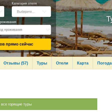
Категория отеля
Выберите...
Т
проживания
од проживания
ов прямо сейчас
Отзывы (57)
Туры
Отели
Карта
Погода
 все горящие туры