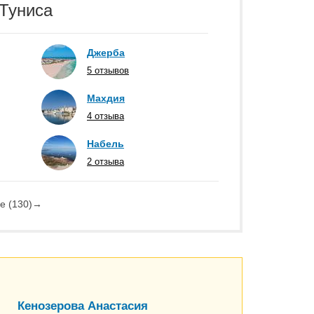
 Туниса
Джерба
5 отзывов
Махдия
4 отзыва
Набель
2 отзыва
е (130)
→
Кенозерова Анастасия