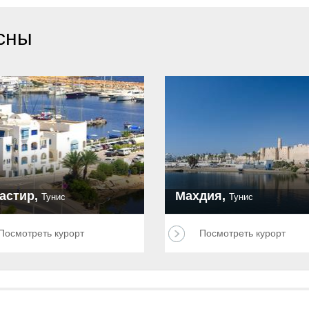
сны
астир,
Махдия,
Тунис
Тунис
Посмотреть курорт
Посмотреть курорт