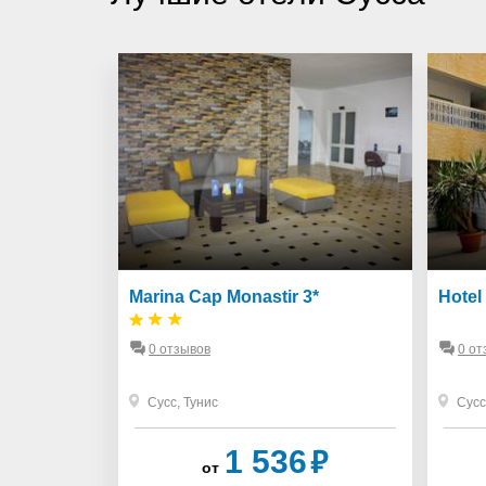
ch Golf &
Marina Cap Monastir 3*
Hotel
0 отзывов
0 от
Сусс
,
Тунис
Сусс
₽
₽
6
1 536
от