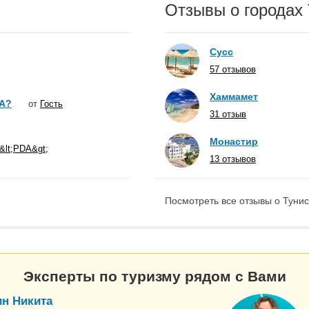
Отзывы о городах
Сусс
57 отзывов
Хаммамет
А?
от
Гость
31 отзыв
Монастир
&lt;PDA&gt;
13 отзывов
Посмотреть все отзывы о Тунис
Эксперты по туризму рядом с Вами
н Никита