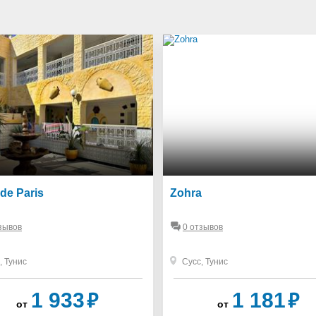
 de Paris
Zohra
зывов
0 отзывов
,
Тунис
Сусс
,
Тунис
₽
₽
1 933
1 181
от
от