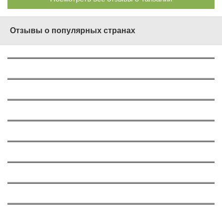
Отзывы о популярных странах
О России
1562
О Турции
577
О Греции
629
О Таиланде
724
Об ОАЭ
197
О Вьетнаме
375
О Тунисе
147
О Кипре
143