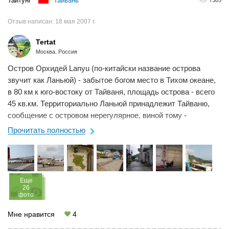
Тайтунг
Тайвань
Отзыв написан:
18 мая 2007 г.
Tertat
Москва. Россия
Остров Орхидей Lanyu (по-китайски название острова
звучит как Ланьюй) - забытое богом место в Тихом океане,
в 80 км к юго-востоку от Тайваня, площадь острова - всего
45 кв.км. Территориально Ланьюй принадлежит Тайваню,
сообщение с островом нерегулярное, виной тому -
капризная и переменчивая погода....
Прочитать полностью
Eще
26
фото
Мне нравится
4