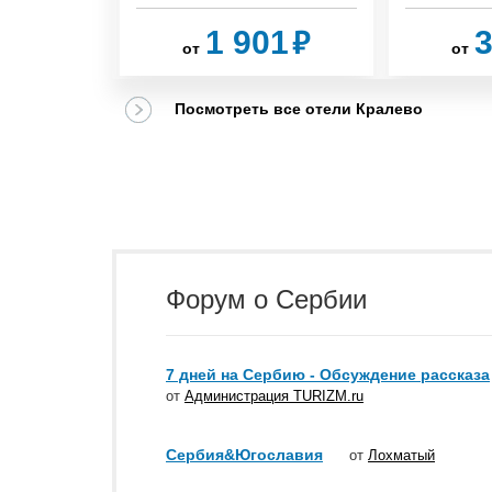
₽
₽
1 901
3
85
от
от
Посмотреть все отели Кралево
Форум о Сербии
7 дней на Сербию - Обсуждение рассказа
от
Администрация TURIZM.ru
Сербия&Югославия
от
Лохматый