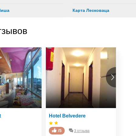
Ниша
Карта Лесковаца
тзывов
t
Hotel Belvedere
cotta
/5
0 о
3 отзыва