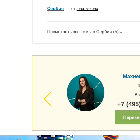
Сербия
от
lena_velena
Посмотреть все темы в Сербии (5)
→
Махнё
Во
+7 (495
Перезв