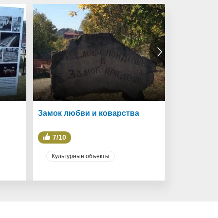
Замок любви и коварства
Гора Коль
7/10
8/10
Культурные объекты
Природа