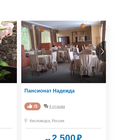
Пансионат Надежда
Tourist C
/5
0 отзывов
4 отзыва
Кисловодск
,
Россия
Кисловодск
₽
2 500
от