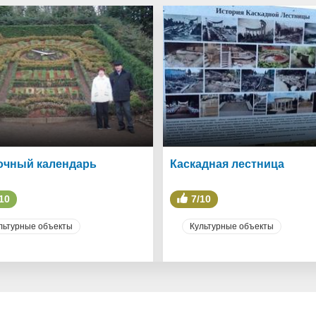
очный календарь
Каскадная лестница
10
7/10
льтурные объекты
Культурные объекты