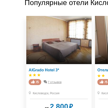
Популярные отели Кисл
4*
AlGrado Hotel 3*
Отель
/5
/5
7 отзывов
Кисловодск
,
Россия
Кисл
₽
₽
2 800
от