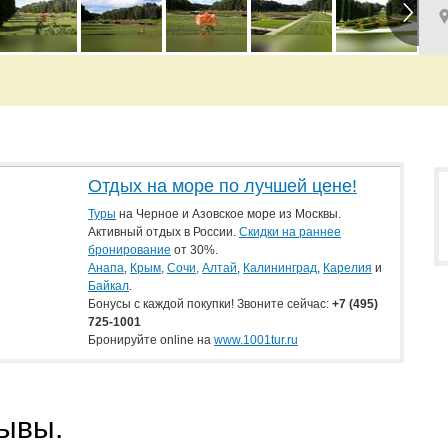
Отдых на море по лучшей цене!
Туры
на Черное и Азовское море из Москвы.
Активный отдых в России.
Скидки на раннее
бронирование
от 30%.
Анапа
,
Крым
,
Сочи,
Алтай
,
Калининград
,
Карелия
и
Байкал
.
Бонусы с каждой покупки! Звоните сейчас:
+7
(495)
725-1001
Бронируйте online на
www.1001tur.ru
зывы.