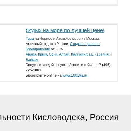
Отдых на море по лучшей цене!
Туры
на Черное и Азовское море из Москвы.
Активный отдых в России.
Скидки на раннее
бронирование
от 30%.
Анапа
,
Крым
,
Сочи,
Алтай
,
Калининград
,
Карелия
и
Байкал
.
Бонусы с каждой покупки! Звоните сейчас:
+7
(495)
725-1001
Бронируйте online на
www.1001tur.ru
ьности Кисловодска, Россия