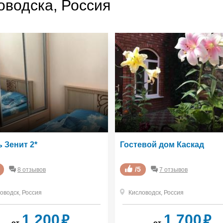
оводска, Россия
 Зенит 2*
Гостевой дом Каскад
/5
8 отзывов
7 отзывов
оводск
,
Россия
Кисловодск
,
Россия
₽
₽
1 200
1 700
от
от