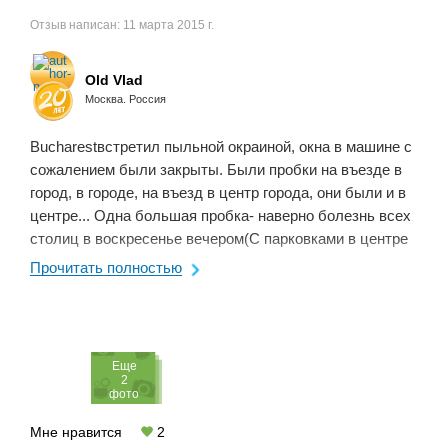
Отзыв написан:
11 марта 2015 г.
Old Vlad
Москва. Россия
Bucharestвстретил пыльной окраиной, окна в машине с
сожалением были закрыты. Были пробки на въезде в
город, в городе, на въезд в центр города, они были и в
центре... Одна большая пробка- наверно болезнь всех
столиц в воскресенье вечером(С парковками в центре
тоже плохо. Они, как я заметил, ...
Прочитать полностью
Eще
2
фото
Мне нравится
2