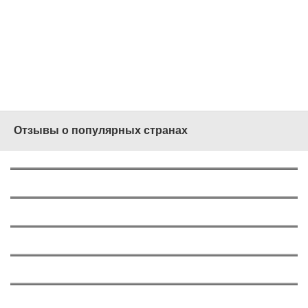
Планируйте отдых
сейчас
! Без лишних
расходов!
Более
100 офисов
продаж
по всей
России!
Отзывы о популярных странах
О России
1562
О Турции
577
О Греции
629
О Таиланде
724
Об ОАЭ
197
О Вьетнаме
375