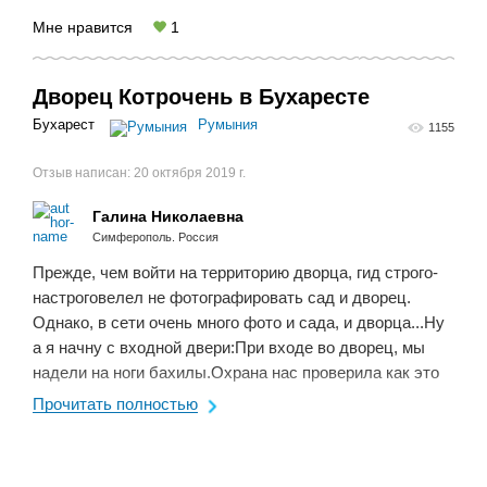
Мне нравится
1
Дворец Котрочень в Бухаресте
Бухарест
Румыния
1155
Отзыв написан:
20 октября 2019 г.
Галина Николаевна
Симферополь. Россия
Прежде, чем войти на территорию дворца, гид строго-
настроговелел не фотографировать сад и дворец.
Однако, в сети очень много фото и сада, и дворца...Ну
а я начну с входной двери:При входе во дворец, мы
надели на ноги бахилы.Охрана нас проверила как это
делаетсяв аэропорту,забрала наши паспорта, а ...
Прочитать полностью