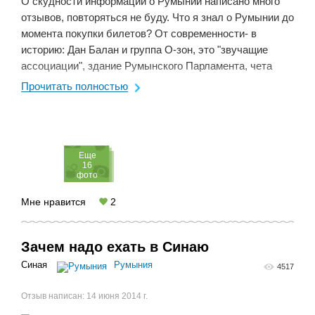
О скудности информации о Румынии написано много
отзывов, повторяться не буду. Что я знал о Румынии до
момента покупки билетов? От современности- в
историю: Дан Балан и группа О-зон, это "звучащие
ассоциации", здание Румынского Парламента, чета
Чаушеску и броненосец "Потёмкин" в ...
Прочитать полностью
Eще
16
фото
Мне нравится
2
Зачем надо ехать в Синаю
Синая
Румыния
4517
Отзыв написан:
14 июня 2014 г.