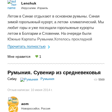
Lenchuk
Иерусалим. Израиль
Летом в Синае отдыхают в основном румыны. Синая
зимой горолыжный курорт, а летом- климатический. Мы
любит горы и уже посещали горолыжные курорты
летом в Болгарии и Словении. На очереди были
Южные Карпаты Румынии.Хотелось прохладной
погоды, леса, горного воздуха за не очень большие
Прочитать полностью
деньги. Выбор ...
Мне нравится
1
Румыния. Сувенир из средневековья
Сибиу
Румыния
5569
Отзыв написан:
10 июня 2014 г.
aom
Новороссийск. Россия