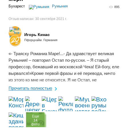
Бухарест
Румыния
895
Отзыв написан:
30 сентября 2021 г.
Игорь Кинас
Пфорцхайм. Германия
«- Траяску Романиа Маре!...- Да здравствует великая
Румыния! – повторил Остап по-русски. – Я старый
профессор, бежавший из московской Чека! Ей-богу, еле
вырвался!»Кроме первой фразы и её перевода, ничто
из этого ко мне не относится. Я не Остап, не
профессор, и не бежал от Чека. Даже в отпуск я не ...
Прочитать полностью
Eще
14
фото