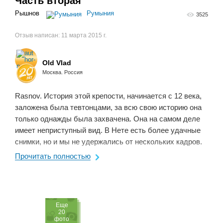
Часть вторая
Рышнов
Румыния
3525
Отзыв написан:
11 марта 2015 г.
Old Vlad
Москва. Россия
Rasnov. История этой крепости, начинается с 12 века,
заложена была тевтонцами, за всю свою историю она
только однажды была захвачена. Она на самом деле
имеет неприступный вид. В Нете есть более удачные
снимки, но и мы не удержались от нескольких кадров.
С самой высокой точки открывается ...
Прочитать полностью
Eще
20
фото