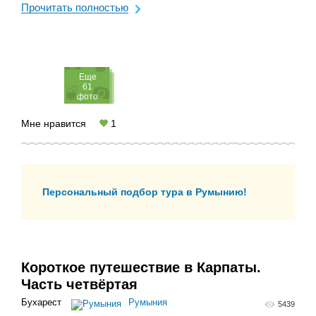
стоитстолица Румынии, а также она находится в 45 км.
Прочитать полностью
от ...
Eще
61
фото
Мне нравится
1
Персональный подбор тура в Румынию!
Короткое путешествие в Карпаты.
Часть четвёртая
Бухарест
Румыния
5439