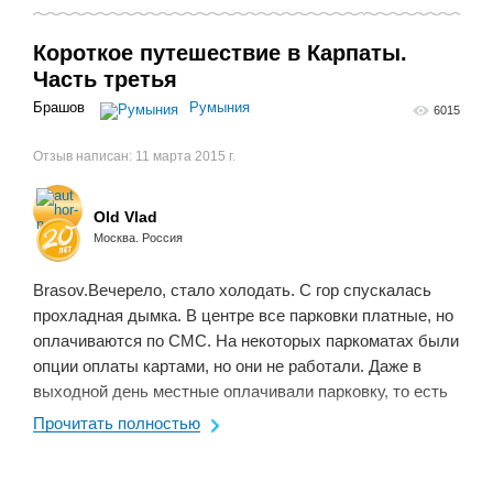
Короткое путешествие в Карпаты.
Часть третья
Брашов
Румыния
6015
Отзыв написан:
11 марта 2015 г.
Old Vlad
Москва. Россия
Brasov.Вечерело, стало холодать. С гор спускалась
прохладная дымка. В центре все парковки платные, но
оплачиваются по СМС. На некоторых паркоматах были
опции оплаты картами, но они не работали. Даже в
выходной день местные оплачивали парковку, то есть
с этим здесь не забалуешь, а в выходной- не ...
Прочитать полностью