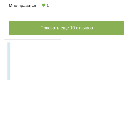
Мне нравится
1
Показать еще
10
отзывов
Персональный
подбор тура в
Румынию!
Подбор туров более
чем из
300 млн.
вариантов
!
Горящие туры!
Сэкономьте до 40 %
!!!