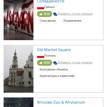
Солидарности
Гданьск
Добавить отзыв первым
9/10
Спец музеи
Развлечения
Old Market Square
Познань
Добавить отзыв первым
9/10
Культурные объекты
Архитектура и памятники
Wroclaw Zoo & Afrykarium