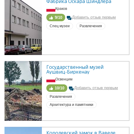
Фабрика Оскара Шиндлера
Краков
Добавить отзыв первым
9/10
Спец музеи
Развлечения
Государственный музей 
Аушвиц-Биркенау
Освенцим
Добавить отзыв первым
10/10
Развлечения
Архитектура и памятники
Королевский замок в Вавеле