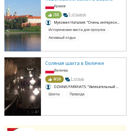
Краков
5 отзывов
/10
Мукомел Наталия: “Очень интересная архитектурная памятка города Кракова”
Исторические места для прогулок
Активный отдых
Соляная шахта в Величке
Величка
1 отзыв
8/10
DZIANIS PARKHATS: “Увлекательный подземный мир”
Шахты
Природа