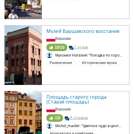
Музей Варшавского восстания
Варшава
1 отзыв
10/10
Мукомел Наталия: “Поездка по городам Польши”
Развлечения
Исторические музеи
Площадь старого города 
(Старая площадь)
Варшава
8 отзывов
/10
Michel_maider: “Цветное чудо в центре старого города.”
Архитектура и памятники