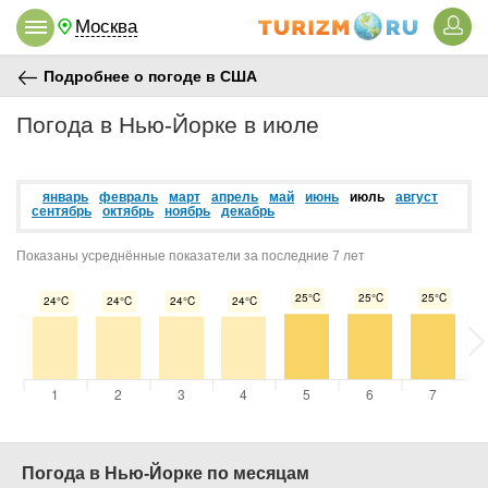
Москва
Подробнее о погоде в США
Погода в Нью-Йорке в июле
январь
февраль
март
апрель
май
июнь
июль
август
сентябрь
октябрь
ноябрь
декабрь
Показаны усреднённые показатели за последние 7 лет
Погода в Нью-Йорке по месяцам