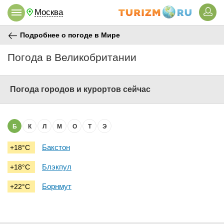
Москва
Подробнее о погоде в Мире
Погода в Великобритании
Погода городов и курортов сейчас
Б
К
Л
М
О
Т
Э
Бакстон
+18°C
Блэкпул
+18°C
Борнмут
+22°C