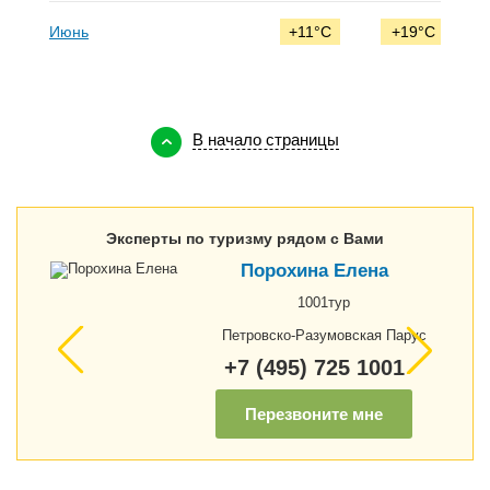
°C
Июнь
+11°C
+19°C
Д
В начало страницы
Эксперты по туризму рядом с Вами
Порохина Елена
1001тур
Петровско-Разумовская Парус
+7 (495) 725 1001
Перезвоните мне