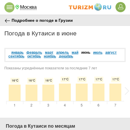
Москва
Подробнее о погоде в Грузии
Погода в Кутаиси в июне
январь
февраль
март
апрель
май
июнь
июль
август
сентябрь
октябрь
ноябрь
декабрь
Показаны усреднённые показатели за последние 7 лет
Погода в Кутаиси по месяцам