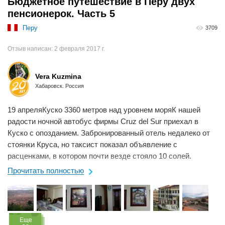
Бюджетное путешествие в Перу двух
пенсионерок. Часть 5
Перу
3709
Отзыв написан:
2 февраля 2017 г.
Vera Kuzmina
Хабаровск. Россия
19 апреляКуско 3360 метров над уровнем моряК нашей
радости ночной автобус фирмы Cruz del Sur приехал в
Куско с опозданием. Забронированный отель недалеко от
стоянки Круса, но таксист показал объявление с
расценками, в котором почти везде стояло 10 солей.
Пришлось согласится на эту цену.Хотя ...
Прочитать полностью
Eще