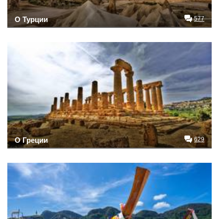
О Турции
577
О Греции
629