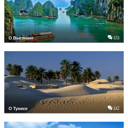
О Вьетнаме
375
О Тунисе
147