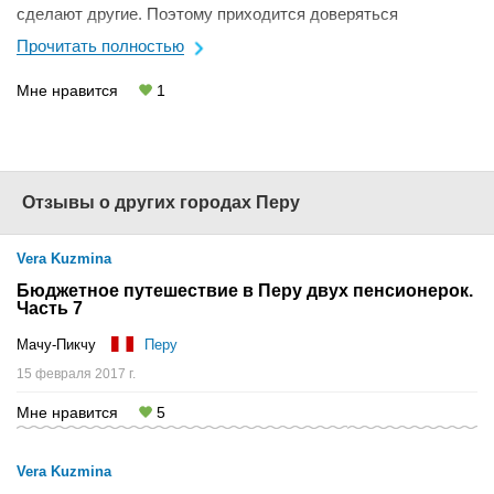
сделают другие. Поэтому приходится доверяться
турфирмам. Ниже опишу свою очень удачную поездку с ...
Прочитать полностью
Мне нравится
1
Отзывы о других городах Перу
Vera Kuzmina
Бюджетное путешествие в Перу двух пенсионерок.
Часть 7
Мачу-Пикчу
Перу
15 февраля 2017 г.
Мне нравится
5
Vera Kuzmina