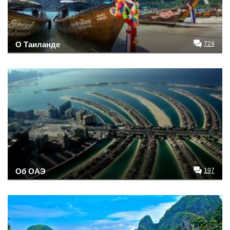
О Таиланде
724
Об ОАЭ
197