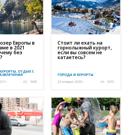
озер Европы в
Стоит ли ехать на
аме в 2021
горнолыжный курорт,
очему без
если вы совсем не
?
катаетесь?
КУРОРТЫ, ОТДЫХ С
РАЗВЛЕЧЕНИЯ
ГОРОДА И КУРОРТЫ
021г.
1840
22 января 2020г.
5410