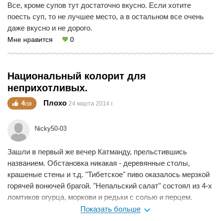
Все, кроме супов тут достаточно вкусно. Если хотите
поесть суп, то не лучшее место, а в остальном все очень
даже вкусно и не дорого.
Мне нравится
0
Национальный колорит для
неприхотливых.
Плохо
4
24 марта 2014 г.
/10
Nicky50-03
Зашли в первый же вечер Катманду, прельстившись
названием. Обстановка никакая - деревянные столы,
крашеные стены и т.д. "Тибетское" пиво оказалось мерзкой
горячей вонючей брагой. "Непальский салат" состоял из 4-х
ломтиков огурца, моркови и редьки с солью и перцем.
Национальный колорит ударил "стремительным
Показать больше
домкратом". Жалко потерянного вечера. В городе масса