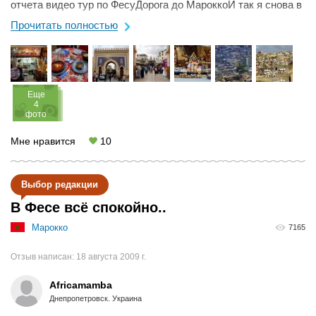
отчета видео тур по ФесуДорога до МароккоИ так я снова в
Африке и ...
Прочитать полностью
Eще
4
фото
Мне нравится
10
Выбор редакции
В Фесе всё спокойно..
Марокко
7165
Отзыв написан:
18 августа 2009 г.
Africamamba
Днепропетровск. Украина