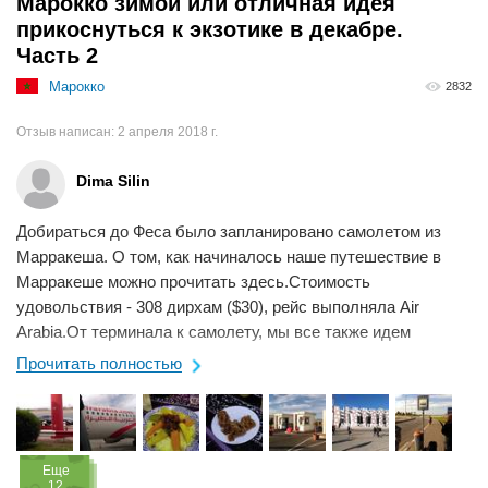
Марокко зимой или отличная идея
прикоснуться к экзотике в декабре.
Часть 2
Марокко
2832
Отзыв написан:
2 апреля 2018 г.
Dima Silin
Добираться до Феса было запланировано самолетом из
Марракеша. О том, как начиналось наше путешествие в
Марракеше можно прочитать здесь.Стоимость
удовольствия - 308 дирхам ($30), рейс выполняла Air
Arabia.От терминала к самолету, мы все также идем
пешком, но если у вас билет в бизнес-класс, то вас ...
Прочитать полностью
Eще
12