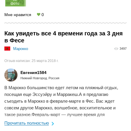
фото
Мне нравится
0
Как увидеть все 4 времени года за 3 дня
в Фесе
Марокко
3497
Отзыв написан:
25 марта 2018 г.
Евгения1584
Нижний Новгород. Россия
В Марокко большинство едет летом на пляжный отдых,
посещая еще Эссуэйру и Марракеш.А я предлагаю
съездить в Марокко в феврале-марте в Фес. Вас ждет
совсем другое Марокко, волшебное, восхитительное и
такое разное.Февраль-март — лучшее время для
путешествия в Фес, потому что за пару дней вы сможете ...
Прочитать полностью