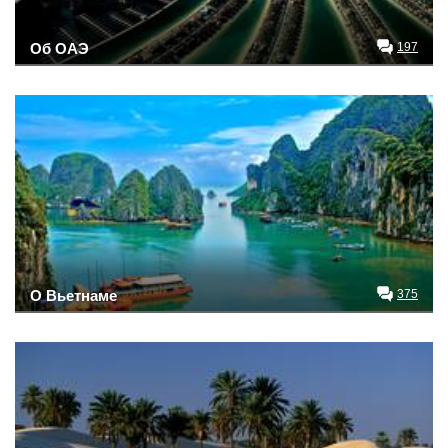
Об ОАЭ
197
О Вьетнаме
375