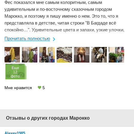
Фес показался мне самым колоритным, самым
удивительным и по-восточному сказочным городом
Марокко, и поэтому я пишу именно о нем. Это то, что я
представляла в детстве, читая строки "В Багдаде всё
спокойно…". Удивительные цвета и запахи, узкие улочки,
лавки и лавчонки (даже самые большие и ...
Прочитать полностью
Eще
12
фото
Мне нравится
5
Отзывы о других городах Марокко
Alexey1985