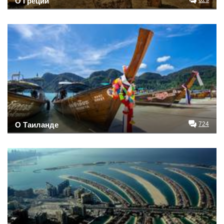
О Греции
629
О Таиланде
724