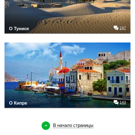
О Тунисе
147
О Кипре
143
В начало страницы