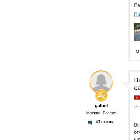
Пе
Пр
М
В
с
galbel
10 
Москва. Россия
43 отзыва
Вп
от
чи