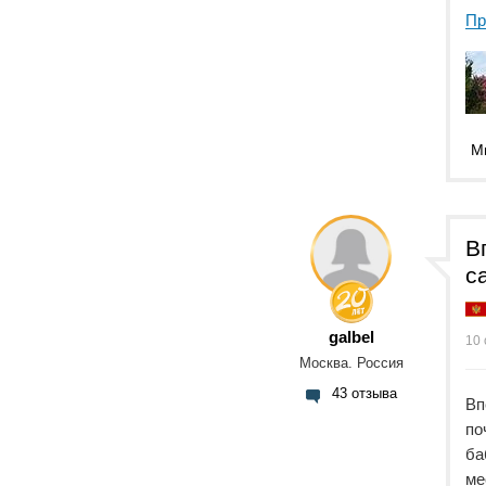
Пр
М
В
с
galbel
10 
Москва. Россия
43 отзыва
Вп
по
ба
ме