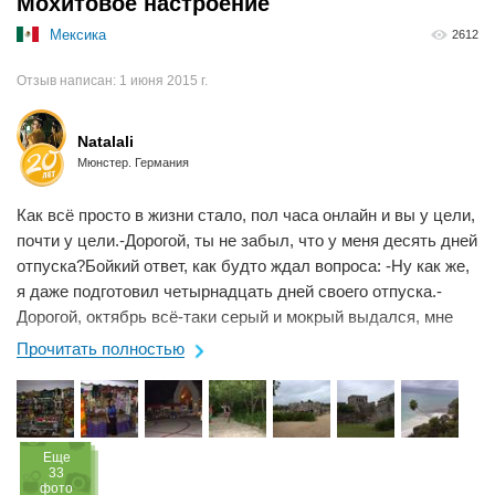
Мохитовое настроение
Мексика
2612
Отзыв написан:
1 июня 2015 г.
Natalali
Мюнстер. Германия
Как всё просто в жизни стало, пол часа онлайн и вы у цели,
почти у цели.-Дорогой, ты не забыл, что у меня десять дней
отпуска?Бойкий ответ, как будто ждал вопроса: -Ну как же,
я даже подготовил четырнадцать дней своего отпуска.-
Дорогой, октябрь всё-таки серый и мокрый выдался, мне
кажется самое ...
Прочитать полностью
Eще
33
фото