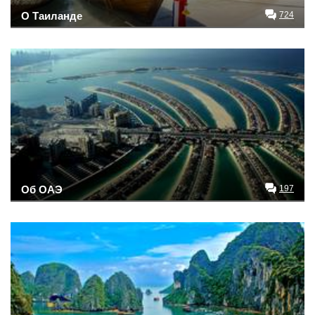
О Таиланде
724
Об ОАЭ
197