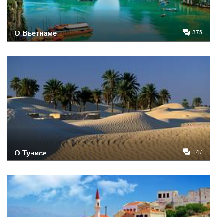
О Вьетнаме
375
О Тунисе
147