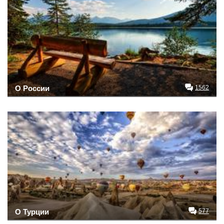
О России
1562
О Турции
577