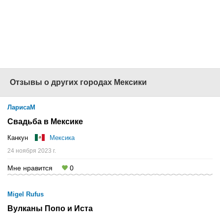
продаж
по всей
России
Наш сайт -
www.1001tur.ru
+7
(495) 725-1001
Отзывы о других городах Мексики
ЛарисаМ
Свадьба в Мексике
Канкун
Мексика
24 ноября 2023 г.
Мне нравится
0
Migel Rufus
Вулканы Попо и Иста