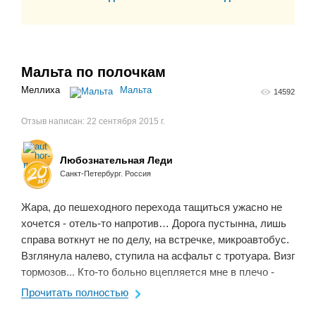
Мальта по полочкам
Меллиха
Мальта
14592
Отзыв написан:
22 сентября 2015 г.
Любознательная Леди
Санкт-Петербург. Россия
Жара, до пешеходного перехода тащиться ужасно не
хочется - отель-то напротив… Дорога пустынна, лишь
справа воткнут не по делу, на встречке, микроавтобус.
Взглянула налево, ступила на асфальт с тротуара. Визг
тормозов... Кто-то больно вцепляется мне в плечо -
муж выхватил из под колес ...
Прочитать полностью