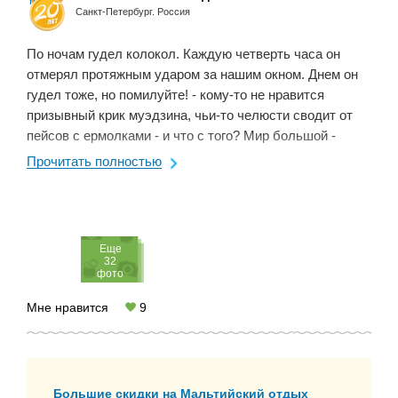
Санкт-Петербург. Россия
По ночам гудел колокол. Каждую четверть часа он
отмерял протяжным ударом за нашим окном. Днем он
гудел тоже, но помилуйте! - кому-то не нравится
призывный крик муэдзина, чьи-то челюсти сводит от
пейсов с ермолками - и что с того? Мир большой -
каждому найдется место на потребу души. Мне
Прочитать полностью
нравится ...
Eще
32
фото
Мне нравится
9
Большие скидки на Мальтийский отдых