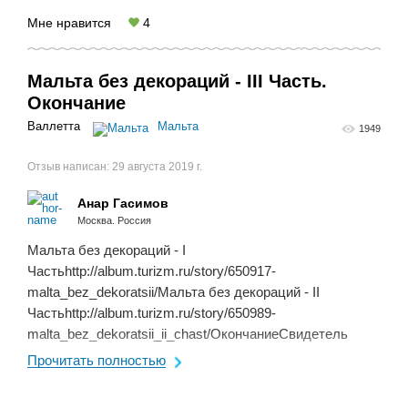
Мне нравится
4
Мальта без декораций - III Часть.
Окончание
Валлетта
Мальта
1949
Отзыв написан:
29 августа 2019 г.
Анар Гасимов
Москва. Россия
Мальта без декораций - I
Частьhttp://album.turizm.ru/story/650917-
malta_bez_dekoratsii/Мальта без декораций - II
Частьhttp://album.turizm.ru/story/650989-
malta_bez_dekoratsii_ii_chast/ОкончаниеСвидетель
Всемирного потопаБыстро преодолев полкилометра
Прочитать полностью
под палящим солнцем, я приблизился к следующему ...