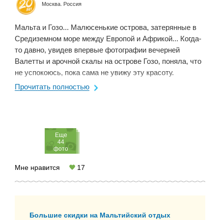
Москва. Россия
Мальта и Гозо... Малюсенькие острова, затерянные в
Средиземном море между Европой и Африкой... Когда-
то давно, увидев впервые фотографии вечерней
Валетты и арочной скалы на острове Гозо, поняла, что
не успокоюсь, пока сама не увижу эту красоту.
Специально забронировала жильё на каждом острове
Прочитать полностью
на ...
Eще
44
фото
Мне нравится
17
Большие скидки на Мальтийский отдых