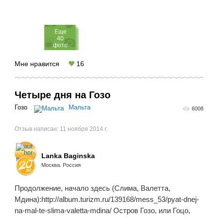
Eще
40
фото
Мне нравится
16
Четыре дня на Гозо
Гозо
Мальта
6008
Отзыв написан:
11 ноября 2014 г.
Lanka Baginska
Москва. Россия
Продолжение, начало здесь (Слима, Валетта,
Мдина):http://album.turizm.ru/139168/mess_53/pyat-dnej-
na-mal-te-slima-valetta-mdina/ Остров Гозо, или Гоцо,