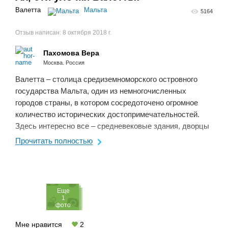
Валетта
Мальта
5164
Отзыв написан:
8 октября 2018 г.
Пахомова Вера
Москва. Россия
Валетта – столица средиземноморского островного
государства Мальта, один из немногочисленных
городов страны, в котором сосредоточено огромное
количество исторических достопримечательностей.
Здесь интересно все – средневековые здания, дворцы
и соборы, музеи и крепости. На небольшом участке
Прочитать полностью
земли в ...
Eще
1
фото
Мне нравится
2