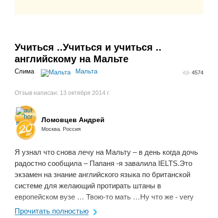
Учиться ..Учиться и учиться ..
английскому на Мальте
Слима
Мальта
4574
Отзыв написан:
13 октября 2014 г.
Ломовцев Андрей
Москва. Россия
Я узнал что снова лечу на Мальту – в день когда дочь
радостно сообщила – Папаня -я завалила IELTS.Это
экзамен на знание английского языка по британской
системе для желающий протирать штаны в
европейском вузе … Твою-то мать …Ну что же - very
well – как говориться что ...
Прочитать полностью