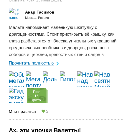
Отзыв написан:
25 июля 2019 г.
Анар Гасимов
Москва. Россия
Мальта напоминает маленькую шкатулку с
драгоценностями. Стоит приоткрыть её крышку, как
глаза разбегаются от блеска уникальных украшений –
средневековых особняков и дворцов, роскошных
соборов и церквей, крепостных стен и садов в
Валлетте, возведенных во времена благородных
Прочитать полностью
рыцарей. У мальтийской ...
Eще
15
фото
Мне нравится
3
Ах, эти улочки Валетты!