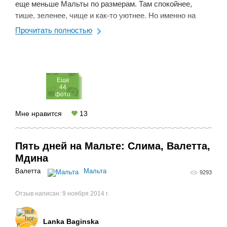
еще меньше Мальты по размерам. Там спокойнее,
тише, зеленее, чище и как-то уютнее. Но именно на
Гозо археологами был найден комплекс мегалитов, ...
Прочитать полностью
Eще
44
фото
Мне нравится
13
Пять дней на Мальте: Слима, Валетта,
Мдина
Валетта
Мальта
9293
Отзыв написан:
9 ноября 2014 г.
Lanka Baginska