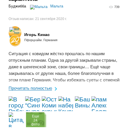
Буджибба
Мальта
739
Отзыв написан:
21 сентября 2020 г.
Игорь Кинас
Пфорцхайм. Германия
Ситуация с ковидом жёстко прошлась по нашим
отпускным планам. Одна за другой закрывали страны,
даже в шенгенской зоне, свои границы… Ещё чаще
закрывалась от других наша, более благополучная в
этом плане Германия. Чтобы избежать суеты с отменой
бронирований, тянули с организацией поездки почти до
Прочитать полностью
...
Eще
24
фото