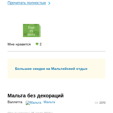
задерживаются у перекрытого стойками прохода, кто-
Прочитать полностью
то ...
Eще
25
фото
Мне нравится
2
Большие скидки на Мальтийский отдых
Мальта без декораций
Валлетта
Мальта
2370