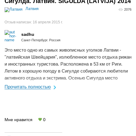
Сигулда. Латвия. SIGULDA (LATVIJA) 2014
Латвия
2076
Отзыв написан:
16 апреля 2015 г.
sadhu
Санкт-Петербург. Россия
Это место одно из самых живописных уголков Латвии -
"латвийская Швейцария", излюбленное место отдыха рижан
и иностранных туристова. Расположена в 53 км от Риги.
Летом в хорошую погоду в Сигулде собираются любители
активного отдыха и экстрима. Осенью Сигулда место
паломничества рижан, ...
Прочитать полностью
Мне нравится
0