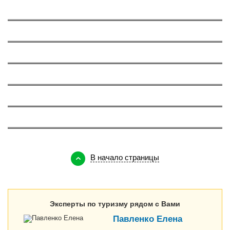
О Греции
629
О Таиланде
724
Об ОАЭ
197
О Вьетнаме
375
О Тунисе
147
О Кипре
143
В начало страницы
Эксперты по туризму рядом с Вами
Павленко Елена