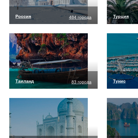
Россия
Турция
484 города
Таиланд
Тунис
83 города