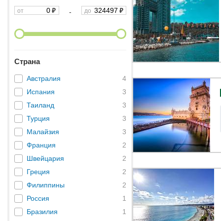
₽
₽
от
до
-
Страна
4
Австралия
3
Испания
3
Таиланд
3
Турция
3
Малайзия
2
Франция
2
Швейцария
2
Греция
2
Филиппины
1
Россия
1
Бразилия