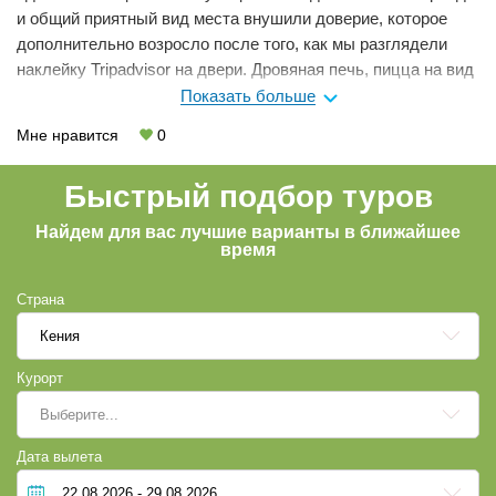
и общий приятный вид места внушили доверие, которое
дополнительно возросло после того, как мы разглядели
наклейку Tripadvisor на двери. Дровяная печь, пицца на вид
и на вкус довольно хороша, но с твердой корочкой.
Показать больше
Говядина в соусе очень понравилась, салат тоже. Порции
Мне нравится
0
довольно большие, а цены вполне себе приемлемые.
Быстрый подбор туров
Найдем для вас лучшие варианты в ближайшее
время
Страна
Кения
Курорт
Выберите...
Дата вылета