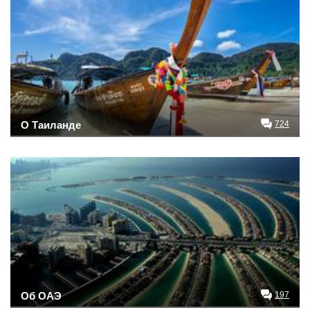
О Таиланде
724
Об ОАЭ
197