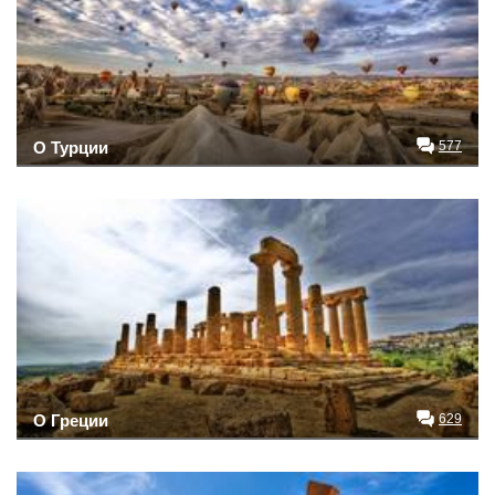
О Турции
577
О Греции
629