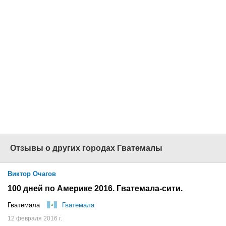
клиента
Покупка в
кредит
,
акции
,
страхование,
бонусы
Более
100
офисов
продаж
по всей России
Наш сайт -
www.1001tur.ru
+7 (495) 725-
1001
Отзывы о других городах Гватемалы
Виктор Очагов
100 дней по Америке 2016. Гватемала-сити.
Гватемала
Гватемала
12 февраля 2016 г.