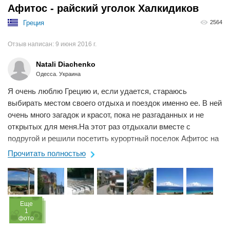
Афитос - райский уголок Халкидиков
Греция
2564
Отзыв написан:
9 июня 2016 г.
Natali Diachenko
Одесса. Украина
Я очень люблю Грецию и, если удается, стараюсь
выбирать местом своего отдыха и поездок именно ее. В ней
очень много загадок и красот, пока не разгаданных и не
открытых для меня.На этот раз отдыхали вместе с
подругой и решили посетить курортный поселок Афитос на
Кассандре (Халкидики) в северной ...
Прочитать полностью
Eще
1
фото