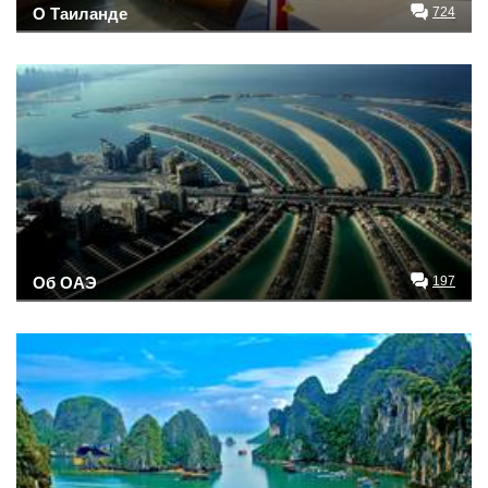
О Таиланде
724
Об ОАЭ
197