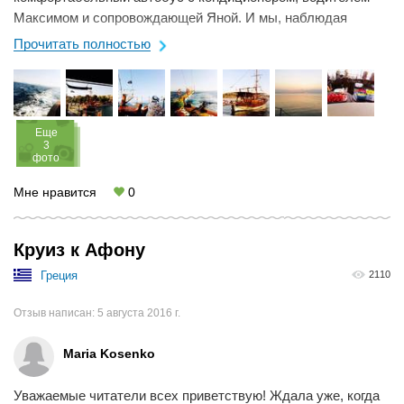
Максимом и сопровождающей Яной. И мы, наблюдая
красивые морские виды, ...
Прочитать полностью
Eще
3
фото
Мне нравится
0
Круиз к Афону
Греция
2110
Отзыв написан:
5 августа 2016 г.
Maria Kosenko
Уважаемые читатели всех приветствую! Ждала уже, когда