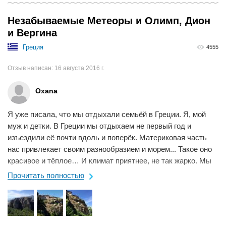
Незабываемые Метеоры и Олимп, Дион
и Вергина
Греция
4555
Отзыв написан:
16 августа 2016 г.
Oxana
Я уже писала, что мы отдыхали семьёй в Греции. Я, мой
муж и детки. В Греции мы отдыхаем не первый год и
изъездили её почти вдоль и поперёк. Материковая часть
нас привлекает своим разнообразием и морем... Такое оно
красивое и тёплое… И климат приятнее, не так жарко. Мы
любим ездить ...
Прочитать полностью