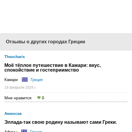
1001
Наш сайт -
www.1001tur.ru
Отзывы о других городах Греции
Theocharis
Моё тёплое путешествие в Камари: вкус,
спокойствие и гостеприимство
Камари
Греция
18 февраля 2026 г.
Мне нравится
0
Аммосик
Эллада-так свою родину называют сами Греки.
Афины
Греция