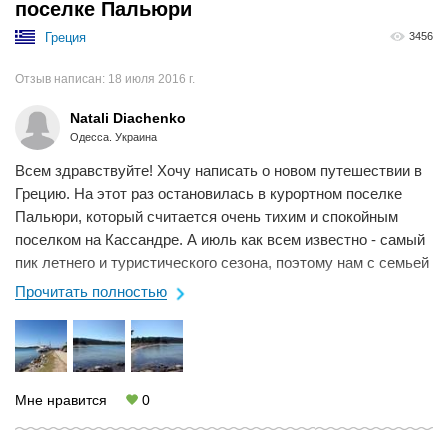
поселке Пальюри
Греция
3456
Отзыв написан:
18 июля 2016 г.
Natali Diachenko
Одесса. Украина
Всем здравствуйте! Хочу написать о новом путешествии в
Грецию. На этот раз остановилась в курортном поселке
Пальюри, который считается очень тихим и спокойным
поселком на Кассандре. А июль как всем известно - самый
пик летнего и туристического сезона, поэтому нам с семьей
хотелось полноценно ...
Прочитать полностью
Мне нравится
0