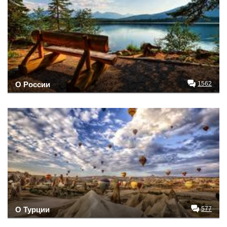
О России
1562
О Турции
577