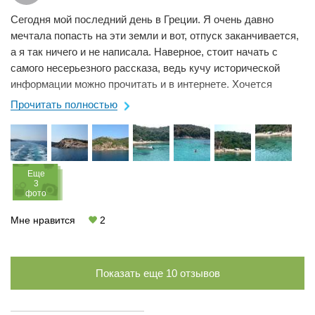
Сегодня мой последний день в Греции. Я очень давно
мечтала попасть на эти земли и вот, отпуск заканчивается,
а я так ничего и не написала. Наверное, стоит начать с
самого несерьезного рассказа, ведь кучу исторической
информации можно прочитать и в интернете. Хочется
просто передать те эмоции, ...
Прочитать полностью
Eще
3
фото
Мне нравится
2
Показать еще
10
отзывов