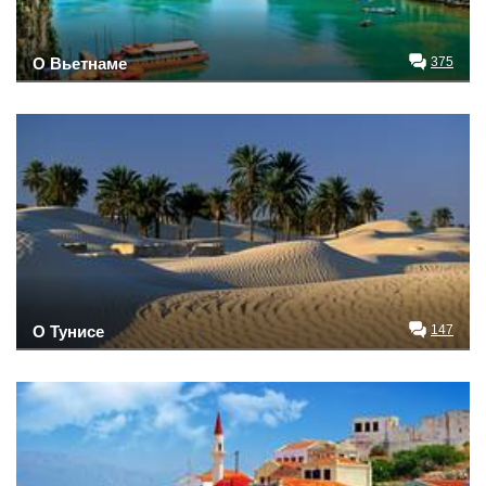
О Вьетнаме
375
О Тунисе
147