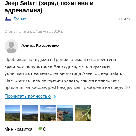
Jeep Safari (заряд позитива и
адреналина)
Греция
3783
Отзыв написан:
17 августа 2016 г.
Алиса Коваленко
Пребывая на отдыхе в Греции, а именно на поистине
красивом полуострове Халкидики, мы с друзьями
услышали от нашего отельного гида Анны о Jeep Safari.
Нам стало очень интересно узнать, как же именно оно
проходит на Кассандре.Поездку мы приобрели на среду 10
августа и стали предвкушать грядущие ...
Прочитать полностью
Мне нравится
0