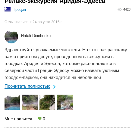
Релакс-экскурсия Аридея-Эдесса
Греция
4428
Отзыв написан:
24 августа 2016 г.
Natali Diachenko
Здравствуйте, уважаемые читатели. На этот раз расскажу
вам о приятном досуге, проведенном на экскурсии в
городках Аридея и Эдесса, которые располагаются в
северной части Греции.Эдессу можно назвать уютным
городом-парком, она находится на небольшой
возвышенности. Тут повсюду многовековые платаны, ...
Прочитать полностью
Мне нравится
0