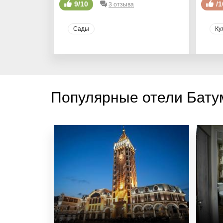
9/10
/1
3 отзыва
Сады
Ку
Популярные отели Батум