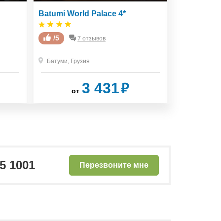
Batumi World Palace 4*
Monte Carl
/5
/5
7 отзывов
Батуми
,
Грузия
Батуми
,
Гру
₽
3 431
от
от
25 1001
Перезвоните мне