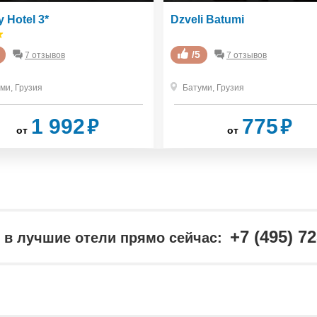
y Hotel 3*
Dzveli Batumi
/5
7 отзывов
7 отзывов
уми
,
Грузия
Батуми
,
Грузия
₽
₽
1 992
775
от
от
+7 (495) 7
в лучшие отели прямо сейчас: