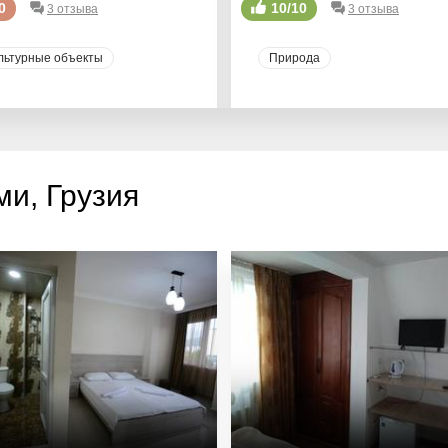
0
10/10
3 отзыва
3 отзыва
льтурные объекты
Природа
и, Грузия