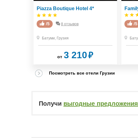
Piazza Boutique Hotel 4*
Famil
/5
/5
8 отзывов
Батуми
,
Грузия
Бат
₽
₽
3 210
от
Посмотреть все отели Грузии
Получи
выгодные предложения