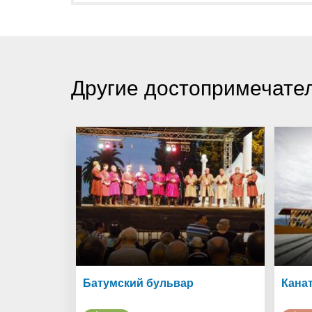
Другие достопримечател
ский сад
Батумский бульвар
Кана