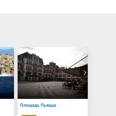
Площадь Пьяцца
Алфавитн