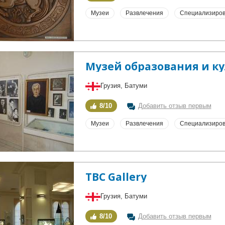
Музеи
Развлечения
Специализиров
Музей образования и к
Грузия, Батуми
8/10
Добавить отзыв первым
Музеи
Развлечения
Специализиров
TBC Gallery
Грузия, Батуми
8/10
Добавить отзыв первым