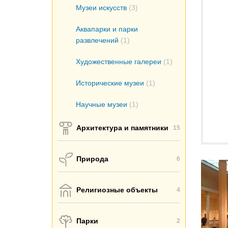
Музеи искусств
(3)
Аквапарки и парки
развлечений
(1)
Художественные галереи
(1)
Исторические музеи
(1)
Научные музеи
(1)
Архитектура и памятники
15
Природа
6
Религиозные объекты
4
Парки
2