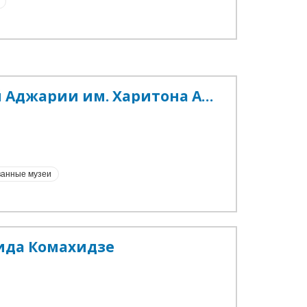
Государственный музей Аджарии им. Харитона Ахвледиани
анные музеи
ида Комахидзе