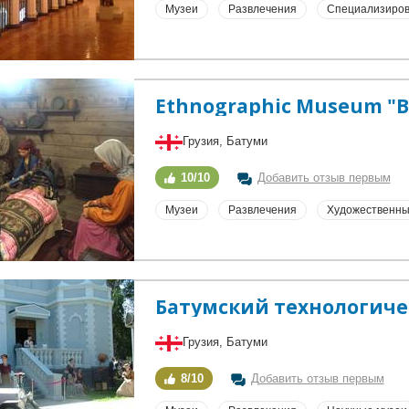
Музеи
Развлечения
Специализиров
Ethnographic Museum "B
Грузия, Батуми
10/10
Добавить отзыв первым
Музеи
Развлечения
Художественны
Батумский технологиче
Грузия, Батуми
8/10
Добавить отзыв первым