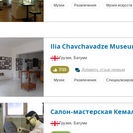
Музеи
Развлечения
Музеи искусств
Ilia Chavchavadze Muse
Грузия, Батуми
7/10
Добавить отзыв первым
Музеи
Развлечения
Специализиров
Салон-мастерская Кема
Грузия, Батуми