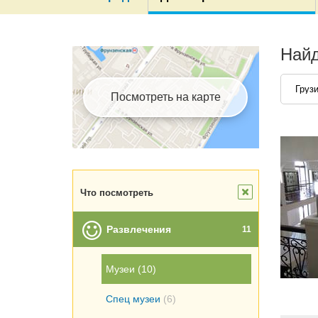
Найд
Груз
Посмотреть на карте
Что посмотреть
Развлечения
11
Музеи
(10)
Спец музеи
(6)