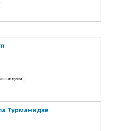
um
анные музеи
ла Турманидзе