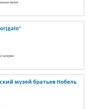
анные музеи
orjgalo"
е галереи
ский музей братьев Нобель