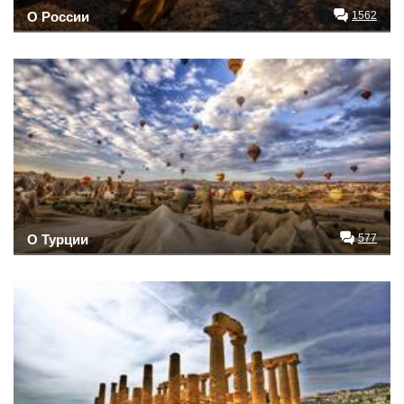
О России
1562
О Турции
577