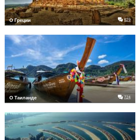
О Греции
629
О Таиланде
724