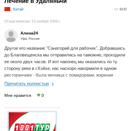
Лечение в Удаляньчи
Китай
9132
Отзыв написан:
23 ноября 2009 г.
Алина24
Уфа. Россия
Другое его название "Санаторий для рабочих". Добравшись
до Благовещенска мы отправились на таможню, проходили
ее около двух часов. И вот наконец мы оказались по ту
сторону реки в г.Хэйхе, нас наскоро накормили в одном
ресторанчике - была яичница с помидорами, жареная
картошка, пиво и сладкая газ....
Прочитать полностью
Мне нравится
0