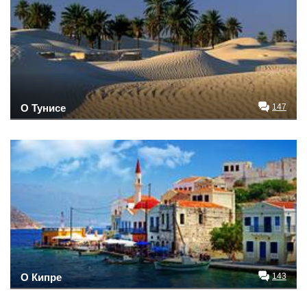
О Тунисе
147
О Кипре
143