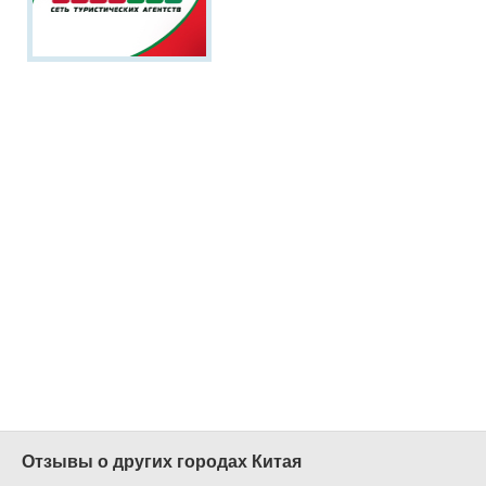
Гонконг -
непередаваемое
сочетание
Европы и Азии!
Любые формы оплаты
туров,
туры в кредит
Суперскидки от 40% по
акции
Раннее
Бронирование
У нас ВСЕГДА дешевле!
Звоните сейчас:
(499)
215-05-60
Наш сайт
-
www.1001tur.ru
Отзывы о других городах Китая