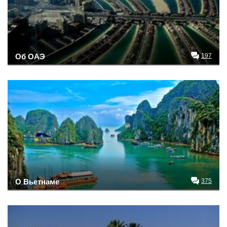
Об ОАЭ
197
О Вьетнаме
375