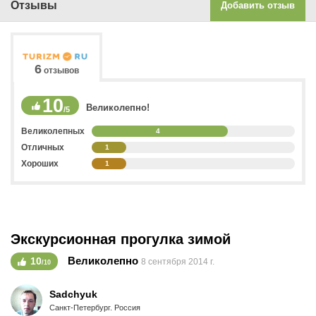
Отзывы
Добавить отзыв
6
отзывов
10
Великолепно!
/5
Великолепных
4
Отличных
1
Хороших
1
Экскурсионная прогулка зимой
Великолепно
10
8 сентября 2014 г.
/10
Sadchyuk
Санкт-Петербург. Россия