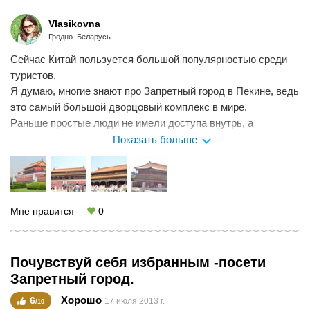
Плюсы:
- Не высокая цена входа
Vlasikovna
- Отличная архитектура
Гродно. Беларусь
- Есть возможность фотографирования
Сейчас Китай пользуется большой популярностью среди
- Много сувениров
туристов.
Минусы:
Я думаю, многие знают про Запретный город в Пекине, ведь
- Мало информации на Английском
это самый большой дворцовый комплекс в мире.
Раньше простые люди не имели доступа внутрь, а
любопытство каралось смертью. В закрытом дворце жила
Показать больше
семья правящего императора и их многочисленная
прислуга.
Но сейчас любой желающий за 60 юаней может посетить
это место.
Мне нравится
0
Мы заранее заказали экскурсию, но можно добраться и
самому на метро. Дворцовый комплекс находится
практически в центре города. При желании вы можете
Почувствуй себя избранным -посети
приобрести аудиогид за 40 юаней.
Запретный город.
На территории Запретного города находится множество
строений: павильоны, беседки, галереи, а так же озера,
Хорошо
6
17 июля 2013 г.
/10